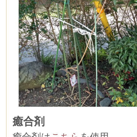
癒合剤
癒合剤は
こちら
を使用