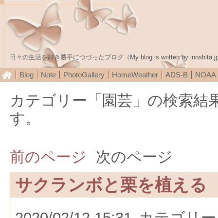
日々の生活を好き勝手につづったブログ（My blog is written by inoshita.j
Blog
Note
PhotoGallery
HomeWeather
ADS-B
NOA
カテゴリー「園芸」の検索結
す。
前のページ
次のページ
サクランボと栗を植える
2020/02/12 15:31
カテゴリー