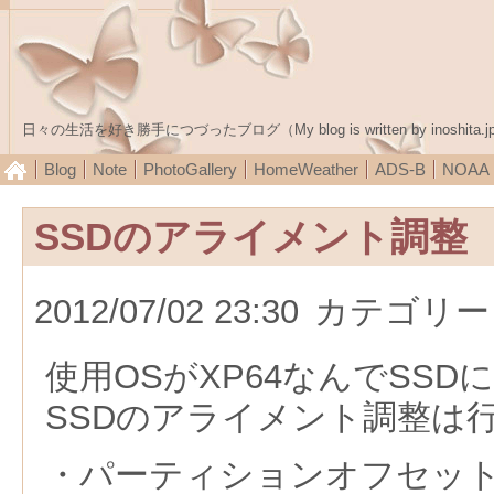
日々の生活を好き勝手につづったブログ（My blog is written by inoshita.j
Blog
Note
PhotoGallery
HomeWeather
ADS-B
NOA
SSDのアライメント調整
2012/07/02 23:30
カテゴリー
使用OSがXP64なんでSS
SSDのアライメント調整は
・パーティションオフセッ