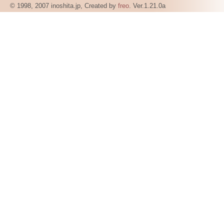
© 1998, 2007 inoshita.jp, Created by
freo
. Ver.1.21.0a