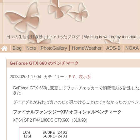
日々の生活を好き勝手につづったブログ（My blog is written by inoshita.j
Blog
Note
PhotoGallery
HomeWeather
ADS-B
NOA
GeForce GTX 660 のベンチマーク
2013/02/21 17:04
カテゴリー：
ＰＣ
,
表示系
GeForce GTX 660に変更してワットチェッカーで消費電力を
きた
ダイアグとかあれば良いのだが見つけることはできなかったのでベン
ファイナルファンタジーXIV オフィシャルベンチマーク
XP64 SP2 FX4100OC GTX660（310.90）
LOW     SCORE=2402
HIGH    SCORE=2401