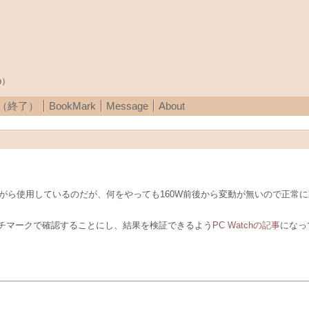
p）
A（終了）
BookMark
Message
About
計測しながら使用しているのだが、何をやっても160W前後から変動が無いので正
チマークで確認することにし、結果を検証できるよう
PC Watchの記事
になっ