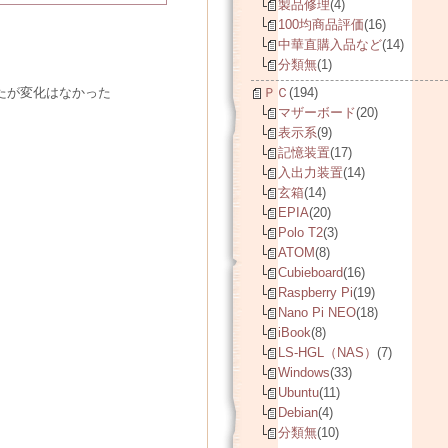
製品修理
(4)
100均商品評価
(16)
中華直購入品など
(14)
分類無
(1)
みたが変化はなかった
ＰＣ
(194)
マザーボード
(20)
表示系
(9)
記憶装置
(17)
入出力装置
(14)
玄箱
(14)
EPIA
(20)
Polo T2
(3)
ATOM
(8)
Cubieboard
(16)
Raspberry Pi
(19)
Nano Pi NEO
(18)
iBook
(8)
LS-HGL（NAS）
(7)
Windows
(33)
Ubuntu
(11)
Debian
(4)
分類無
(10)