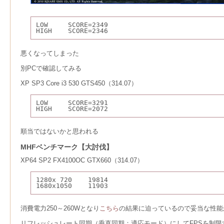
LOW     SCORE=2349
HIGH    SCORE=2346
悪くなってしまった
別PCで確認してみる
XP SP3 Core i3 530 GTS450（314.07）
LOW     SCORE=3291
HIGH    SCORE=2072
順当ではないかと思われる
MHFベンチマーク【大討伐】
XP64 SP2 FX4100OC GTX660（314.07）
1280x 720    19814
1680x1050    11903
消費電力250～260Wとなり
こちら
の結果に迫っているので妥当な性能
リフレッシュレート同期（垂直同期：適応モード）にしてFPSを制限すると16