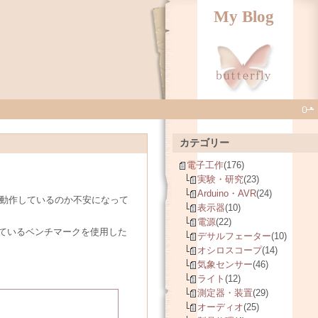
My Blog
カテゴリー
電子工作
(176)
実験・研究
(23)
Arduino・AVR
(24)
常に動作しているのか不安になって
表示器
(10)
電源
(22)
ているベンチマークを使用した
デサルフェーター
(10)
オシロスコープ
(14)
気象センサー
(46)
ライト
(12)
測定器・装置
(29)
オーディオ
(25)