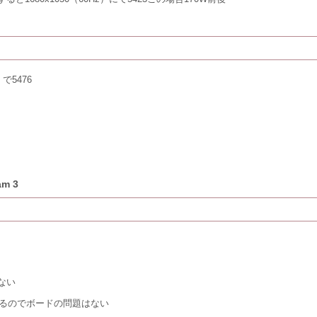
で5476
am 3
ない
でるのでボードの問題はない