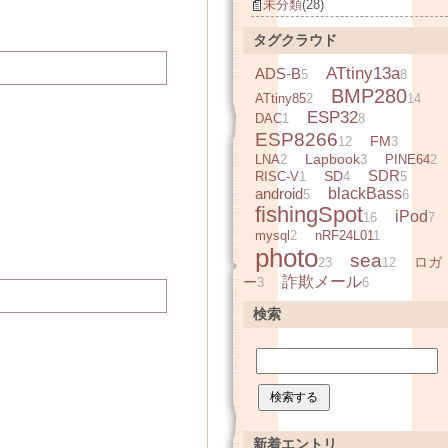
未分類
(28)
タグクラウド
ATtiny13a
ADS-B
5
8
BMP280
ATtiny85
2
14
ESP32
DAC
1
8
ESP8266
FM
12
3
Lapbook
LNA
2
3
PINE64
2
SDR
SD
RISC-V
1
4
5
android
blackBass
5
6
fishingSpot
iPod
16
7
mysql
2
nRF24L01
1
photo
sea
ロガ
23
12
詐欺メール
ー
3
6
検索
新着エントリ