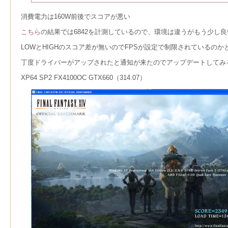
消費電力は160W前後でスコアが悪い
こちら
の結果では6842を計測しているので、環境は違うがもう少し
LOWとHIGHのスコア差が無いのでFPSが設定で制限されているのか
丁度ドライバーがアップされたと通知が来たのでアップデートしてみる（310
XP64 SP2 FX4100OC GTX660（314.07）