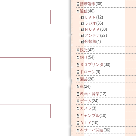
携帯端末
(38)
通信
(40)
ＬＡＮ
(12)
ラジオ
(36)
ＮＯＡＡ
(38)
アンテナ
(27)
分類無
(4)
観光
(42)
釣り
(54)
３Ｄプリンタ
(30)
ドローン
(9)
園芸
(20)
車
(24)
映画・音楽
(12)
ゲーム
(24)
カメラ
(3)
ギャンブル
(10)
ＤＩＹ
(10)
本サーバ関連
(36)