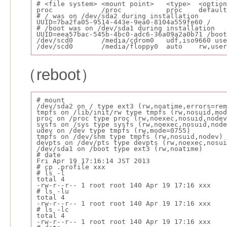
# <file system> <mount point>   <type>  <optio
proc            /proc           proc    default
# / was on /dev/sda2 during installation
UUID=7ba2fa05-9514-443e-9ea0-8104a559fe60 /    
# /boot was on /dev/sda1 during installation
UUID=eea57bac-545b-4bc0-adc6-36a09a2a0b71 /boot
/dev/scd0       /media/cdrom0   udf,iso9660 use
/dev/scd0       /media/floppy0  auto    rw,user
（reboot）
# mount
/dev/sda2 on / type ext3 (rw,noatime,errors=rem
tmpfs on /lib/init/rw type tmpfs (rw,nosuid,mod
proc on /proc type proc (rw,noexec,nosuid,nodev
sysfs on /sys type sysfs (rw,noexec,nosuid,node
udev on /dev type tmpfs (rw,mode=0755)
tmpfs on /dev/shm type tmpfs (rw,nosuid,nodev)
devpts on /dev/pts type devpts (rw,noexec,nosui
/dev/sda1 on /boot type ext3 (rw,noatime)
# date
Fri Apr 19 17:16:14 JST 2013
# cp .profile xxx
# ls -l
total 4
-rw-r--r-- 1 root root 140 Apr 19 17:16 xxx
# ls -lu
total 4
-rw-r--r-- 1 root root 140 Apr 19 17:16 xxx
# ls -lc
total 4
-rw-r--r-- 1 root root 140 Apr 19 17:16 xxx