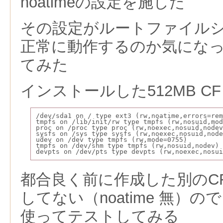
noatimeの設定を施した
その設定がルートファイル
正常に動作するのか気にな
てみた
インストールした512MB CF（
/dev/sda1 on / type ext3 (rw,noatime,errors=rem
tmpfs on /lib/init/rw type tmpfs (rw,nosuid,mod
proc on /proc type proc (rw,noexec,nosuid,nodev
sysfs on /sys type sysfs (rw,noexec,nosuid,node
udev on /dev type tmpfs (rw,mode=0755)
tmpfs on /dev/shm type tmpfs (rw,nosuid,nodev)
devpts on /dev/pts type devpts (rw,noexec,nosui
都合良く前に作成した別のCFは
してない（noatime 無）
使ってテストしてみる