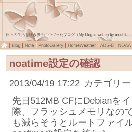
日々の生活を好き勝手につづったブログ（My blog is written by inoshita.j
Blog
Note
PhotoGallery
HomeWeather
ADS-B
NOA
noatime設定の確認
2013/04/19 17:22
カテゴリー
先日512MB CFにDebia
際、フラッシュメモリなの
も減らそうとルートファイル