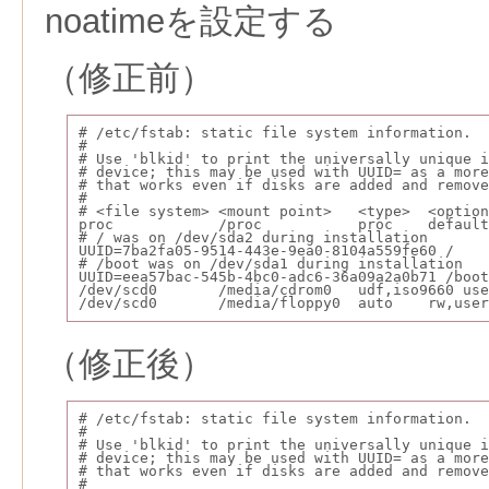
noatimeを設定する
（修正前）
# /etc/fstab: static file system information.
#
# Use 'blkid' to print the universally unique i
# device; this may be used with UUID= as a more
# that works even if disks are added and remove
#
# <file system> <mount point>   <type>  <optio
proc            /proc           proc    default
# / was on /dev/sda2 during installation
UUID=7ba2fa05-9514-443e-9ea0-8104a559fe60 /    
# /boot was on /dev/sda1 during installation
UUID=eea57bac-545b-4bc0-adc6-36a09a2a0b71 /boot
/dev/scd0       /media/cdrom0   udf,iso9660 use
/dev/scd0       /media/floppy0  auto    rw,user
（修正後）
# /etc/fstab: static file system information.
#
# Use 'blkid' to print the universally unique i
# device; this may be used with UUID= as a more
# that works even if disks are added and remove
#