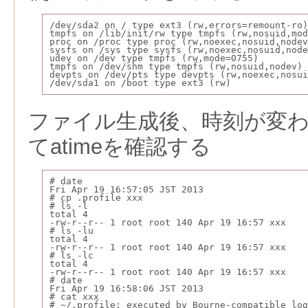
/dev/sda2 on / type ext3 (rw,errors=remount-ro)
tmpfs on /lib/init/rw type tmpfs (rw,nosuid,mod
proc on /proc type proc (rw,noexec,nosuid,nodev
sysfs on /sys type sysfs (rw,noexec,nosuid,node
udev on /dev type tmpfs (rw,mode=0755)
tmpfs on /dev/shm type tmpfs (rw,nosuid,nodev)
devpts on /dev/pts type devpts (rw,noexec,nosui
/dev/sda1 on /boot type ext3 (rw)
ファイル生成後、時刻が変
てatimeを確認する
# date
Fri Apr 19 16:57:05 JST 2013
# cp .profile xxx
# ls -l
total 4
-rw-r--r-- 1 root root 140 Apr 19 16:57 xxx
# ls -lu
total 4
-rw-r--r-- 1 root root 140 Apr 19 16:57 xxx
# ls -lc
total 4
-rw-r--r-- 1 root root 140 Apr 19 16:57 xxx
# date
Fri Apr 19 16:58:06 JST 2013
# cat xxx
# ~/.profile: executed by Bourne-compatible log