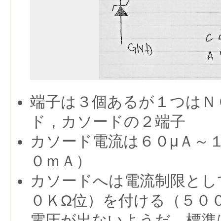
端子は３個あるが１つはＮ
ド，カソードの２端子
カソード電流は６０μＡ～
０ｍＡ）
カソードへは電流制限とし
０ＫΩ位）を付ける（５０
電圧が出ないようだ，標準