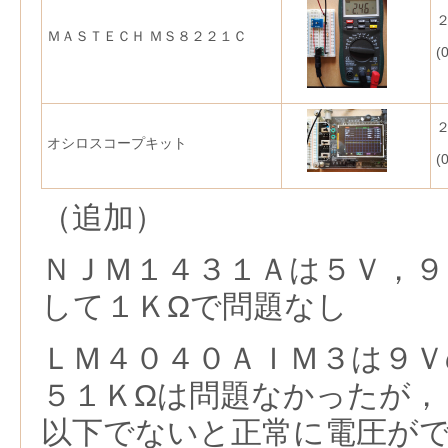
ＭＡＳＴＥＣＨ ＭＳ８２２１Ｃ
(
オシロスコープキット
(
（追加）
ＮＪＭ１４３１Ａは５Ｖ，９
して１ＫΩで問題なし
ＬＭ４０４０ＡＩＭ３は９Ｖ
５１ＫΩは問題なかったが，
以下でないと正常に電圧が