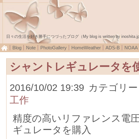
日々の生活を好き勝手につづったブログ（My blog is written by inoshita.j
Blog
Note
PhotoGallery
HomeWeather
ADS-B
NOA
シャントレギュレータを
2016/10/02 19:39
カテゴリー
工作
精度の高いリファレンス電
ギュレータを購入