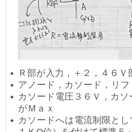
Ｒ部が入力，＋２，４６Ｖ
アノード，カソード，リフ
カソード電圧３６Ｖ，カソ
がＭａｘ
カソードへは電流制限とし
１ＫΩ位）を付けて標準５