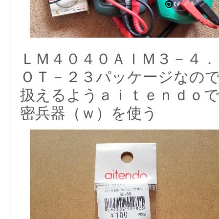
ＬＭ４０４０ＡＩＭ３－４．
ＯＴ－２３パッケージなの
扱えるようａｉｔｅｎｄｏ
密兵器（ｗ）を使う