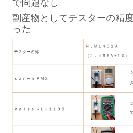
で問題なし
副産物としてテスターの精
った
ＮＪＭ１４３１Ａ
テスター名称
（２．４６５Ｖ±１％）
ｓａｎｗａ ＰＭ３
(
ｋａｉｓｅ ＫＵ－１１８８
(