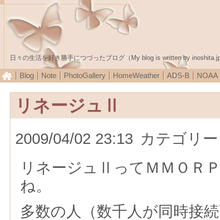
日々の生活を好き勝手につづったブログ（My blog is written by inoshita.j
Blog
Note
PhotoGallery
HomeWeather
ADS-B
NOA
リネージュⅡ
2009/04/02 23:13
カテゴリー
リネージュⅡってＭＭＯＲ
ね。
多数の人（数千人が同時接続