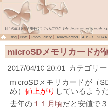
日々の生活を好き勝手につづったブログ（My blog is written by inoshita.j
Blog
Note
PhotoGallery
HomeWeather
ADS-B
NOA
microSDメモリカード
2017/04/10 20:01
カテゴリー
microSDメモリカードが（
め）
値上がり
しているよう
去年の
１１月頃
だと安値で３