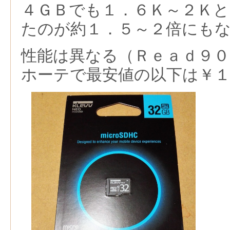
４ＧＢでも１．６Ｋ～２Ｋ
たのが約１．５～２倍にも
性能は異なる（Ｒｅａｄ９
ホーテで最安値の以下は￥