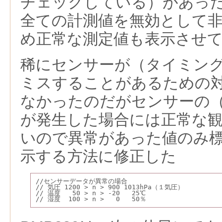
チェックしている）があっ
全ての計測値を無効として
め正常な測定値も表示させ
稀にセンサーが（タイミン
ミスすることがあるための
なかったのだがセンサーの
が発生した場合には正常な
いので異常があった値のみ
示する方法に修正した
//センサーデータが異常の場合
// 気圧 1200 > n > 900 1013hPa（１気圧）
// 温度   50 > n > -20   25℃
// 湿度  100 > n >   0   50％