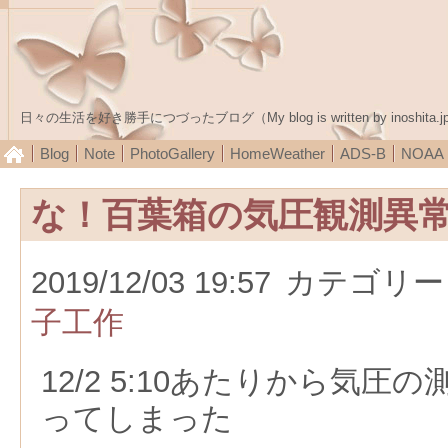
日々の生活を好き勝手につづったブログ（My blog is written by inoshita.j
Blog
Note
PhotoGallery
HomeWeather
ADS-B
NOA
な！百葉箱の気圧観測異
2019/12/03 19:57
カテゴリー
子工作
12/2 5:10あたりから気
ってしまった