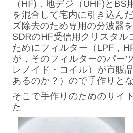
（HF)，地デジ（UHF)とBS
を混合して宅内に引き込ん
ズ除去のため専用の分波器
SDRのHF受信用クリスタ
ためにフィルター（LPF，H
が，そのフィルターのパー
レノイド・コイル）が市販
あるのか？）ので手作りと
そこで手作りのためのサイ
た