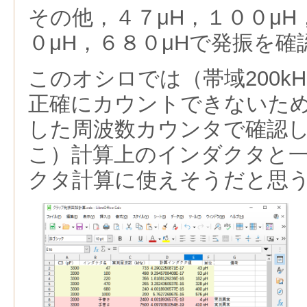
その他，４７μH，１００μH
０μH，６８０μHで発振を確
このオシロでは（帯域200k
正確にカウントできないた
した周波数カウンタで確認
こ）計算上のインダクタと
クタ計算に使えそうだと思