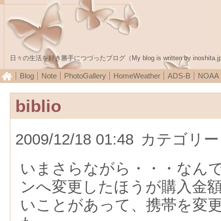
日々の生活を好き勝手につづったブログ（My blog is written by inoshita.j
Blog
Note
PhotoGallery
HomeWeather
ADS-B
NOA
biblio
2009/12/18 01:48
カテゴリー
いまさらながら・・・なん
ンへ変更したほうが購入金
いことがあって、携帯を変