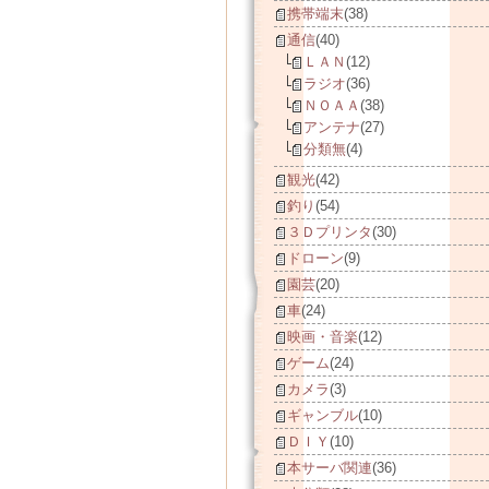
携帯端末
(38)
通信
(40)
ＬＡＮ
(12)
ラジオ
(36)
ＮＯＡＡ
(38)
アンテナ
(27)
分類無
(4)
観光
(42)
釣り
(54)
３Ｄプリンタ
(30)
ドローン
(9)
園芸
(20)
車
(24)
映画・音楽
(12)
ゲーム
(24)
カメラ
(3)
ギャンブル
(10)
ＤＩＹ
(10)
本サーバ関連
(36)