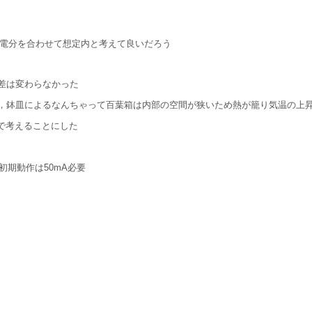
自己放電分を合わせて想定内と考えて良いだろう
差は変わらなかった
，鉢皿によるなんちゃって百葉箱は内部の空間が狭いため熱が籠り気温の上
で考えることにした
初期動作は50mA必要