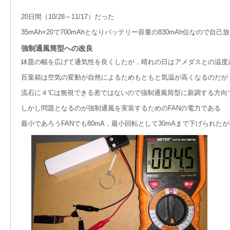
20日間（10/28～11/17）だった
35mAh×20で700mAhとなりバッテリー容量の830mAh位なので
強制通風筒型への改良
鉢皿の幅を広げて通気性を良くしたが，晴れの日はアメダスとの温度
百葉箱は空気の変動が自然によるためもともと気温が高くなるのだが
流石に４℃は無視できる差ではないので強制通風筒型に新調する方向
しかし問題となるのが強制通風を実装するためのFANの電力である
最小であろうFANでも80mA，最小回転として30mAまで下げられたが