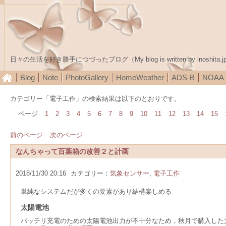
日々の生活を好き勝手につづったブログ（My blog is written by inoshita.j
Blog
Note
PhotoGallery
HomeWeather
ADS-B
NOA
カテゴリー「電子工作」の検索結果は以下のとおりです。
ページ
1
2
3
4
5
6
7
8
9
10
11
12
13
14
15
前のページ
次のページ
なんちゃって百葉箱の改善２と計画
2018/11/30 20:16
カテゴリー：
気象センサー
,
電子工作
単純なシステムだが多くの要素があり結構楽しめる
太陽電池
バッテリ充電のための太陽電池出力が不十分なため，秋月で購入した太陽