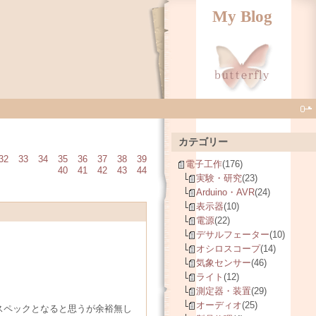
My Blog
カテゴリー
32
33
34
35
36
37
38
39
電子工作
(176)
40
41
42
43
44
実験・研究
(23)
Arduino・AVR
(24)
表示器
(10)
電源
(22)
デサルフェーター
(10)
オシロスコープ
(14)
気象センサー
(46)
ライト
(12)
測定器・装置
(29)
オーディオ
(25)
ースペックとなると思うが余裕無し