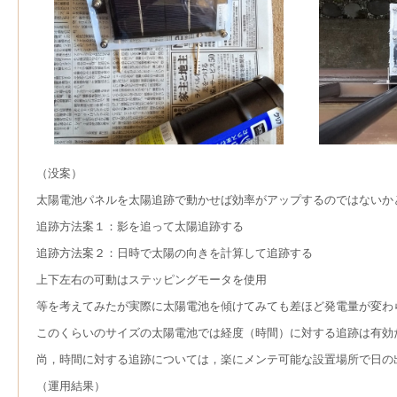
（没案）
太陽電池パネルを太陽追跡で動かせば効率がアップするのではないか
追跡方法案１：影を追って太陽追跡する
追跡方法案２：日時で太陽の向きを計算して追跡する
上下左右の可動はステッピングモータを使用
等を考えてみたが実際に太陽電池を傾けてみても差ほど発電量が変わ
このくらいのサイズの太陽電池では経度（時間）に対する追跡は有効
尚，時間に対する追跡については，楽にメンテ可能な設置場所で日の
（運用結果）