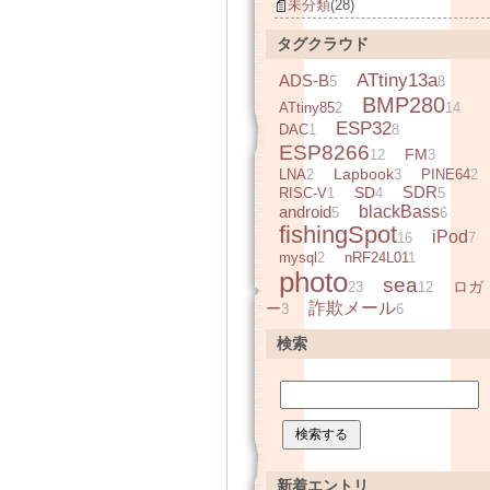
未分類
(28)
タグクラウド
ATtiny13a
ADS-B
5
8
BMP280
ATtiny85
2
14
ESP32
DAC
1
8
ESP8266
FM
12
3
Lapbook
LNA
2
3
PINE64
2
SDR
SD
RISC-V
1
4
5
android
blackBass
5
6
fishingSpot
iPod
16
7
mysql
2
nRF24L01
1
photo
sea
ロガ
23
12
詐欺メール
ー
3
6
検索
新着エントリ