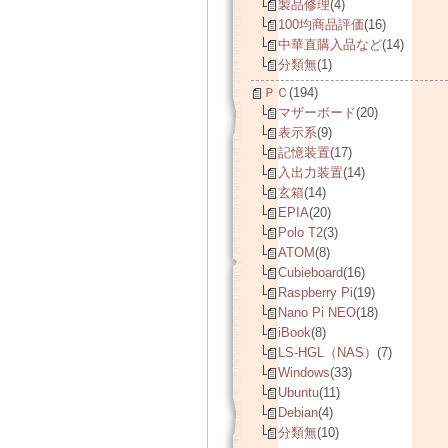
製品修理
(4)
100均商品評価
(16)
中華直購入品など
(14)
分類無
(1)
ＰＣ
(194)
マザーボード
(20)
表示系
(9)
記憶装置
(17)
入出力装置
(14)
玄箱
(14)
EPIA
(20)
Polo T2
(3)
ATOM
(8)
Cubieboard
(16)
Raspberry Pi
(19)
Nano Pi NEO
(18)
iBook
(8)
LS-HGL（NAS）
(7)
Windows
(33)
Ubuntu
(11)
Debian
(4)
分類無
(10)