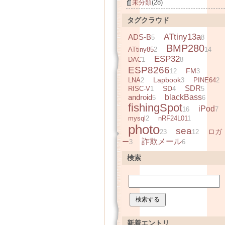
未分類
(28)
タグクラウド
ATtiny13a
ADS-B
5
8
BMP280
ATtiny85
2
14
ESP32
DAC
1
8
ESP8266
FM
12
3
Lapbook
LNA
2
3
PINE64
2
SDR
SD
RISC-V
1
4
5
android
blackBass
5
6
fishingSpot
iPod
16
7
mysql
2
nRF24L01
1
photo
sea
ロガ
23
12
詐欺メール
ー
3
6
検索
新着エントリ