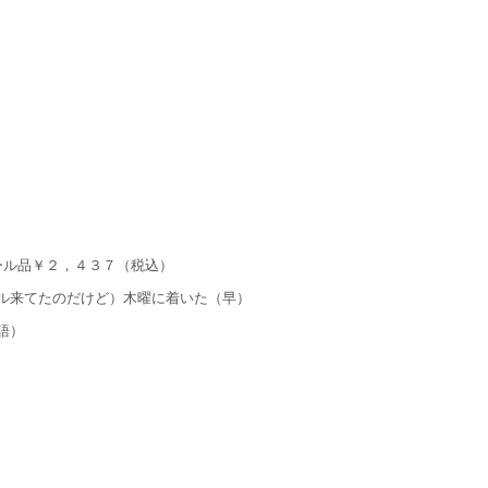
ール品￥２，４３７（税込）
ル来てたのだけど）木曜に着いた（早）
語）