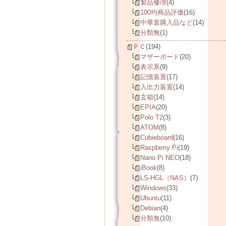
製品修理
(4)
100均商品評価
(16)
中華直購入品など
(14)
分類無
(1)
ＰＣ
(194)
マザーボード
(20)
表示系
(9)
記憶装置
(17)
入出力装置
(14)
玄箱
(14)
EPIA
(20)
Polo T2
(3)
ATOM
(8)
Cubieboard
(16)
Raspberry Pi
(19)
Nano Pi NEO
(18)
iBook
(8)
LS-HGL（NAS）
(7)
Windows
(33)
Ubuntu
(11)
Debian
(4)
分類無
(10)