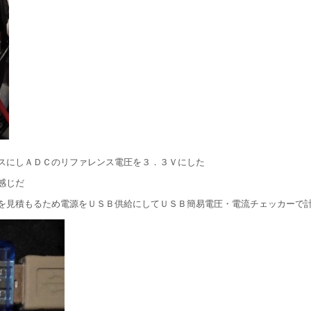
ベースにしＡＤＣのリファレンス電圧を３．３Ｖにした
感じだ
を見積もるため電源をＵＳＢ供給にしてＵＳＢ簡易電圧・電流チェッカーで