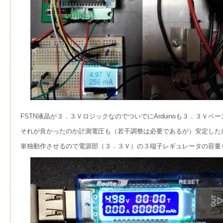
FSTN液晶が３．３ＶロジックなのでついでにArduinoも３．３Ｖ
それが良かったのか計測電圧も（若干調整は必要であるが）安定した
単独動作させるので電源部（３．３Ｖ）の３端子レギュレータの容量