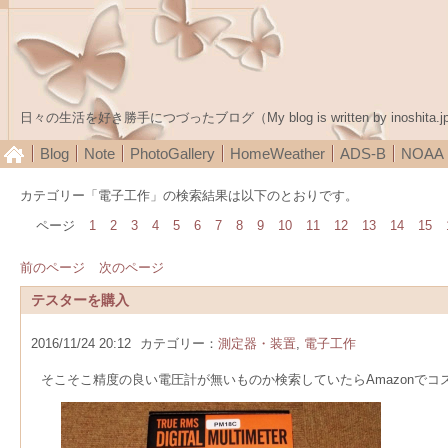
日々の生活を好き勝手につづったブログ（My blog is written by inoshita.j
Blog
Note
PhotoGallery
HomeWeather
ADS-B
NOA
カテゴリー「電子工作」の検索結果は以下のとおりです。
ページ
1
2
3
4
5
6
7
8
9
10
11
12
13
14
15
前のページ
次のページ
テスターを購入
2016/11/24 20:12
カテゴリー：
測定器・装置
,
電子工作
そこそこ精度の良い電圧計が無いものか検索していたらAmazonで