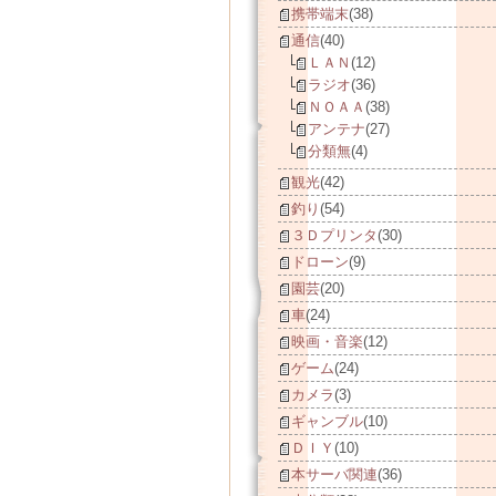
携帯端末
(38)
通信
(40)
ＬＡＮ
(12)
ラジオ
(36)
ＮＯＡＡ
(38)
アンテナ
(27)
分類無
(4)
観光
(42)
釣り
(54)
３Ｄプリンタ
(30)
ドローン
(9)
園芸
(20)
車
(24)
映画・音楽
(12)
ゲーム
(24)
カメラ
(3)
ギャンブル
(10)
ＤＩＹ
(10)
本サーバ関連
(36)