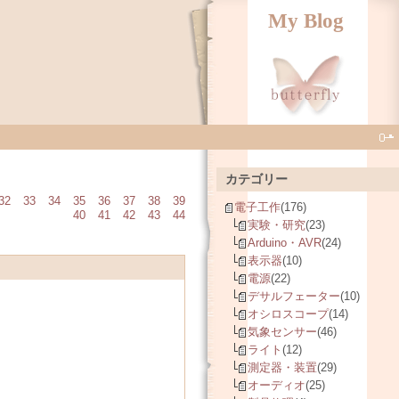
My Blog
カテゴリー
32
33
34
35
36
37
38
39
電子工作
(176)
40
41
42
43
44
実験・研究
(23)
Arduino・AVR
(24)
表示器
(10)
電源
(22)
デサルフェーター
(10)
オシロスコープ
(14)
気象センサー
(46)
ライト
(12)
測定器・装置
(29)
オーディオ
(25)