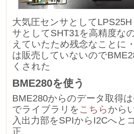
大気圧センサとしてLPS25
サとしてSHT31を高精度な
えていたため残念なことに・・
は販売していないのでBME2
くされた
BME280を使う
BME280からのデータ取得
でライブラリを
こちら
から
入出力部をSPIからI2Cへ
正