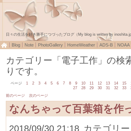
日々の生活を好き勝手につづったブログ（My blog is written by inoshita.j
Blog
Note
PhotoGallery
HomeWeather
ADS-B
NOA
カテゴリー「電子工作」の検
りです。
ページ
1
2
3
4
5
6
7
8
9
10
11
12
13
14
15
27
28
29
30
31
32
33
前のページ
次のページ
なんちゃって百葉箱を作
2018/09/30 21:18
カテゴリー