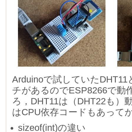
Arduinoで試していたDHT1
チがあるのでESP8266で
ろ，DHT11は（DHT22も）
はCPU依存コードもあって
sizeof(int)の違い