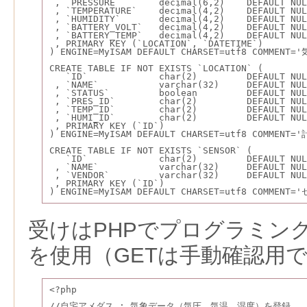
 , `PRESSURE`       decimal(6,2)    DEFAULT NU
 , `TEMPERATURE`    decimal(4,2)    DEFAULT NU
 , `HUMIDITY`       decimal(4,2)    DEFAULT NU
 , `BATTERY_VOLT`   decimal(4,2)    DEFAULT 
 , `BATTERY_TEMP`   decimal(4,2)    DEFAULT 
 , PRIMARY KEY (`LOCATION`, `DATETIME`)
) ENGINE=MyISAM DEFAULT CHARSET=utf8 COMMEN
CREATE TABLE IF NOT EXISTS `LOCATION` (
   `ID`             char(2)         DEFAULT 
 , `NAME`           varchar(32)     DEFAULT 
 , `STATUS`         boolean         DEFAULT N
 , `PRES_ID`        char(2)         DEFAULT 
 , `TEMP_ID`        char(2)         DEFAULT 
 , `HUMI_ID`        char(2)         DEFAULT 
 , PRIMARY KEY (`ID`)
) ENGINE=MyISAM DEFAULT CHARSET=utf8 COMMENT
CREATE TABLE IF NOT EXISTS `SENSOR` (
   `ID`             char(2)         DEFAULT 
 , `NAME`           varchar(32)     DEFAULT NU
 , `VENDOR`         varchar(32)     DEFAULT N
 , PRIMARY KEY (`ID`)
) ENGINE=MyISAM DEFAULT CHARSET=utf8 COMMENT=
受けはPHPでプログラミング
を使用（GETは手動確認用
<?php
//自宅アメダス : 気象データ（気圧，気温，湿度）を登録