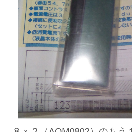
８ｘ２（AQM0802）のも