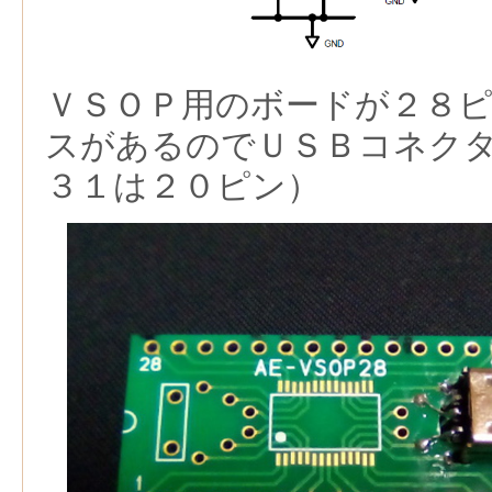
ＶＳＯＰ用のボードが２８
スがあるのでＵＳＢコネク
３１は２０ピン）