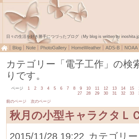
日々の生活を好き勝手につづったブログ（My blog is written by inoshita.j
Blog
Note
PhotoGallery
HomeWeather
ADS-B
NOA
カテゴリー「電子工作」の検
りです。
ページ
1
2
3
4
5
6
7
8
9
10
11
12
13
14
15
27
28
29
30
31
32
33
前のページ
次のページ
秋月の小型キャラクタＬ
2015/11/28 19:22
カテゴリー