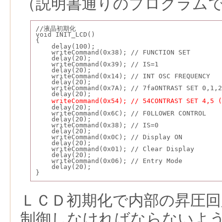
（説明書通りのプログラム
//液晶初期化
void INIT_LCD() 
{
    delay(100);
    writeCommand(0x38); // FUNCTION SET
    delay(20);
    writeCommand(0x39); // IS=1  
    delay(20);
    writeCommand(0x14); // INT OSC FREQUENCY  
    delay(20);
    writeCommand(0x7A); // 7faONTRAST SET 0,1,2
    delay(20);
writeCommand(0x54); // 54CONTRAST SET 4,5 (
    delay(20);
    writeCommand(0x6C); // F0LLOWER CONTROL  
    delay(20);
    writeCommand(0x38); // IS=0
    delay(20);
    writeCommand(0x0C); // Display ON  
    delay(20);
    writeCommand(0x01); // Clear Display  
    delay(20);
    writeCommand(0x06); // Entry Mode  
    delay(20);
}
ＬＣＤ初期化で内部の昇圧回
制御しなければならないよ