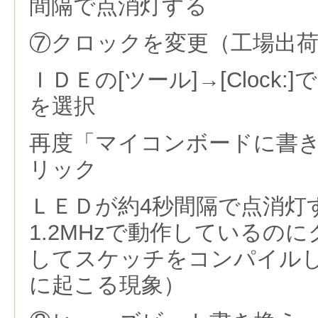
間隔で点消灯する
⑦クロックを変更（工場出荷時
ＩＤＥの[ツール]→[Clock:]で[9.6
を選択
再度「マイコンボードに書
リック
ＬＥＤが約4秒間隔で点消灯
1.2MHzで動作しているのにク
してスケッチをコンパイル
に起こる現象）