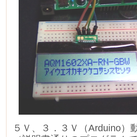
５Ｖ、３．３Ｖ（Arduino