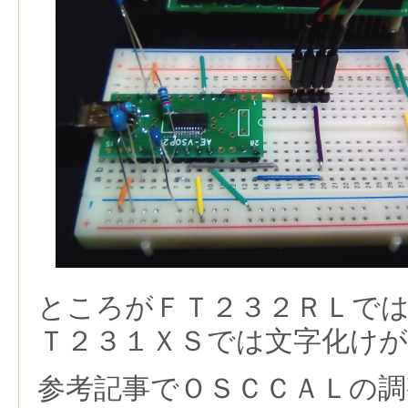
ところがＦＴ２３２ＲＬで
Ｔ２３１ＸＳでは文字化け
参考記事でＯＳＣＣＡＬの