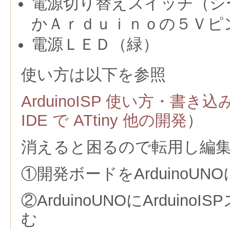
電源切り替えスイッチ（シ
かＡｒｄｕｉｎｏの５Ｖピ
電源ＬＥＤ（緑）
使い方は以下を参照
ArduinoISP 使い方・書き
IDE で ATtiny 他の開発
）
消えると困るので転用し編
①開発ボードをArduinoUN
②ArduinoUNOにArduin
む