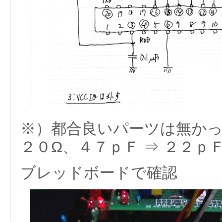
※）都合良いパーツは無かっ
２０Ω、４７ｐＦ ⇒ ２２ｐ
ブレッドボードで確認