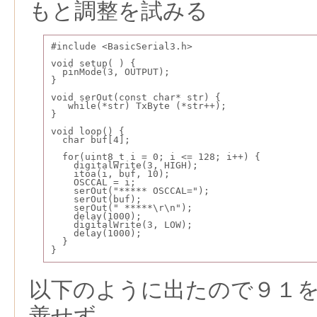
もと調整を試みる
#include <BasicSerial3.h>
void setup( ) {
  pinMode(3, OUTPUT);
}
void serOut(const char* str) {
   while(*str) TxByte (*str++);
}
void loop() {
  char buf[4];
  for(uint8_t i = 0; i <= 128; i++) {
    digitalWrite(3, HIGH);
    itoa(i, buf, 10);
    OSCCAL = i;
    serOut("***** OSCCAL=");
    serOut(buf);
    serOut(" *****\r\n");
    delay(1000);
    digitalWrite(3, LOW);
    delay(1000);
  }
}
以下のように出たので９１
善せず