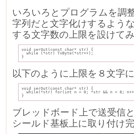
いろいろとプログラムを調
字列だと文字化けするよう
する文字数の上限を設けて
void serOut(const char* str) {
  while (*str) TxByte(*str++);
}
以下のように上限を８文字
void serOut(const char* str) {
  while(*str) for(int n = 0; *str && n < 8; n++
}
ブレッドボード上で送受信
シールド基板上に取り付け