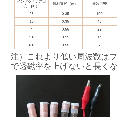
インダクタンス目
線材直径（㎜）
巻数目安
安（μF）
25
0.35
100
10
0.35
45
4
0.55
29
1.6
0.55
14
0.6
0.55
7
注）これより低い周波数は
で透磁率を上げないと長く