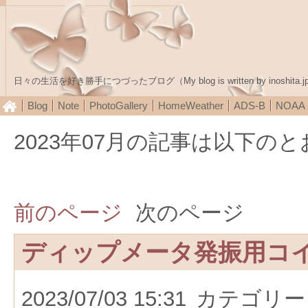
日々の生活を好き勝手につづったブログ（My blog is written by inoshita.j
Blog
Note
PhotoGallery
HomeWeather
ADS-B
NOA
2023年07月の記事は以下の
前のページ
次のページ
ディップメータ発振用コ
2023/07/03 15:31
カテゴリー