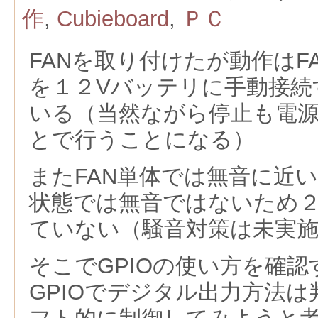
作
,
Cubieboard
,
ＰＣ
FANを取り付けたが動作はF
を１２Vバッテリに手動接続
いる（当然ながら停止も電
とで行うことになる）
またFAN単体では無音に近
状態では無音ではないため
ていない（騒音対策は未実
そこでGPIOの使い方を確
GPIOでデジタル出力方法