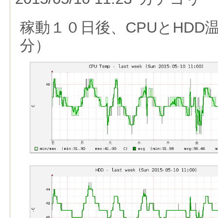
稼動１０日後、CPUとHDD
分）