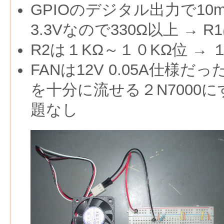
GPIOのデジタル出力で10
3.3Vなので330Ω以上 → 
R2は１KΩ～１０KΩ位 → 
FANは12V 0.05A仕様だっ
を十分に流せる２N7000に
題なし