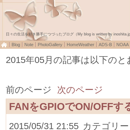
日々の生活を好き勝手につづったブログ（My blog is written by inoshita.j
Blog
Note
PhotoGallery
HomeWeather
ADS-B
NOA
2015年05月の記事は以下の
前のページ
次のページ
FANをGPIOでON/OFFす
2015/05/31 21:55
カテゴリー