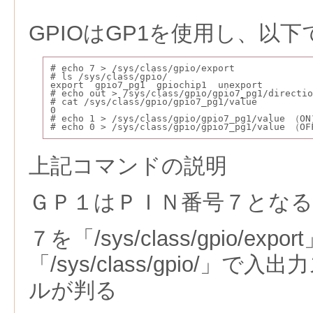
GPIOはGP1を使用し、以
# echo 7 > /sys/class/gpio/export
# ls /sys/class/gpio/
export  gpio7_pg1  gpiochip1  unexport
# echo out > /sys/class/gpio/gpio7_pg1/directio
# cat /sys/class/gpio/gpio7_pg1/value
0
# echo 1 > /sys/class/gpio/gpio7_pg1/value （O
# echo 0 > /sys/class/gpio/gpio7_pg1/value （O
上記コマンドの説明
ＧＰ１はＰＩＮ番号７となる
７を「/sys/class/gpio/ex
「/sys/class/gpio/」
ルが判る