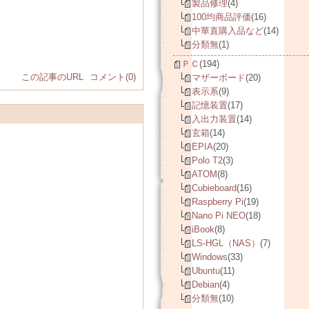
製品修理
(4)
100均商品評価
(16)
中華直購入品など
(14)
分類無
(1)
ＰＣ
(194)
この記事のURL
コメント(0)
マザーボード
(20)
表示系
(9)
記憶装置
(17)
入出力装置
(14)
玄箱
(14)
EPIA
(20)
Polo T2
(3)
ATOM
(8)
Cubieboard
(16)
Raspberry Pi
(19)
Nano Pi NEO
(18)
iBook
(8)
LS-HGL（NAS）
(7)
Windows
(33)
Ubuntu
(11)
Debian
(4)
分類無
(10)