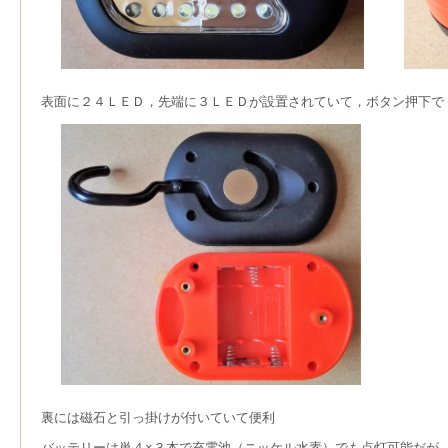
表面に２４ＬＥＤ，先端に３ＬＥＤが設置されていて，ボタン押下で
裏には磁石と引っ掛けが付いていて便利
バッテリーは単４×３本で充電池（ニッケル水素）でも点灯可能だが