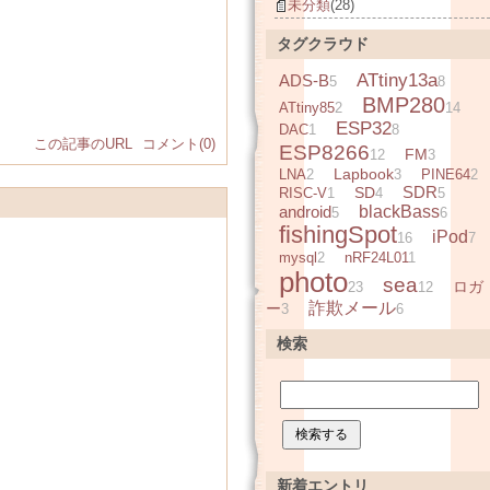
未分類
(28)
タグクラウド
ATtiny13a
ADS-B
5
8
BMP280
ATtiny85
2
14
ESP32
DAC
1
8
この記事のURL
コメント(0)
ESP8266
FM
12
3
Lapbook
LNA
2
3
PINE64
2
SDR
SD
RISC-V
1
4
5
android
blackBass
5
6
fishingSpot
iPod
16
7
mysql
2
nRF24L01
1
photo
sea
ロガ
23
12
詐欺メール
ー
3
6
検索
新着エントリ