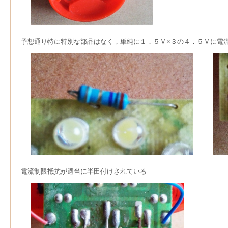
予想通り特に特別な部品はなく，単純に１．５Ｖ×３の４．５Ｖに電
電流制限抵抗が適当に半田付けされている