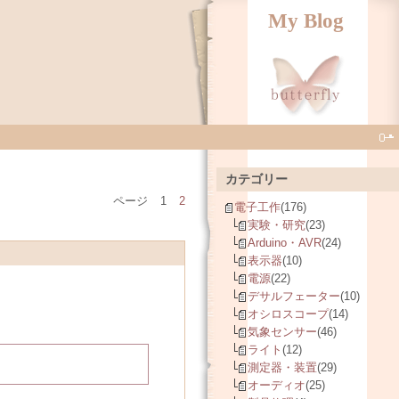
My Blog
カテゴリー
ページ
1
2
電子工作
(176)
実験・研究
(23)
Arduino・AVR
(24)
表示器
(10)
電源
(22)
デサルフェーター
(10)
オシロスコープ
(14)
気象センサー
(46)
ライト
(12)
測定器・装置
(29)
オーディオ
(25)