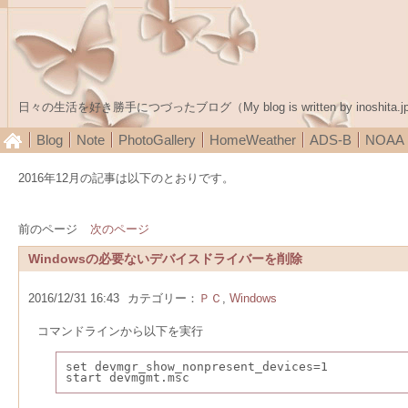
日々の生活を好き勝手につづったブログ（My blog is written by inoshita.j
Blog
Note
PhotoGallery
HomeWeather
ADS-B
NOA
2016年12月の記事は以下のとおりです。
前のページ
次のページ
Windowsの必要ないデバイスドライバーを削除
2016/12/31 16:43
カテゴリー：
ＰＣ
,
Windows
コマンドラインから以下を実行
set devmgr_show_nonpresent_devices=1
start devmgmt.msc