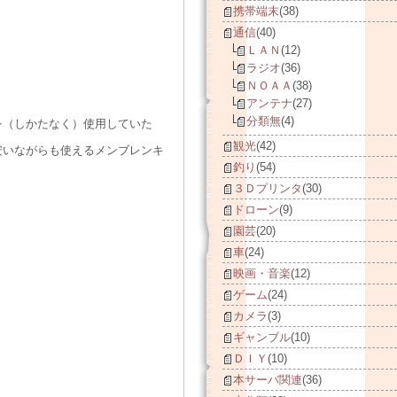
携帯端末
(38)
通信
(40)
ＬＡＮ
(12)
ラジオ
(36)
ＮＯＡＡ
(38)
アンテナ
(27)
分類無
(4)
を（しかたなく）使用していた
観光
(42)
安いながらも使えるメンブレンキ
釣り
(54)
３Ｄプリンタ
(30)
ドローン
(9)
園芸
(20)
車
(24)
映画・音楽
(12)
ゲーム
(24)
カメラ
(3)
ギャンブル
(10)
ＤＩＹ
(10)
本サーバ関連
(36)