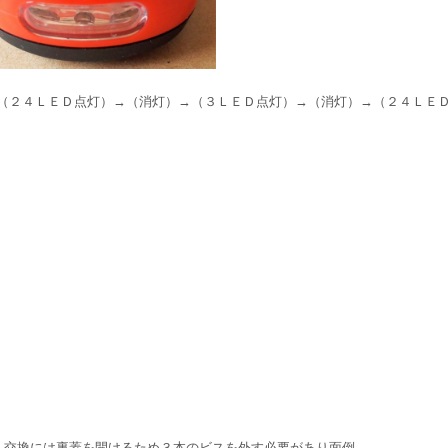
（２４ＬＥＤ点灯）→（消灯）→（３ＬＥＤ点灯）→（消灯）→（２４ＬＥ
，交換には裏蓋を開けるため３本のビスを外す必要があり面倒