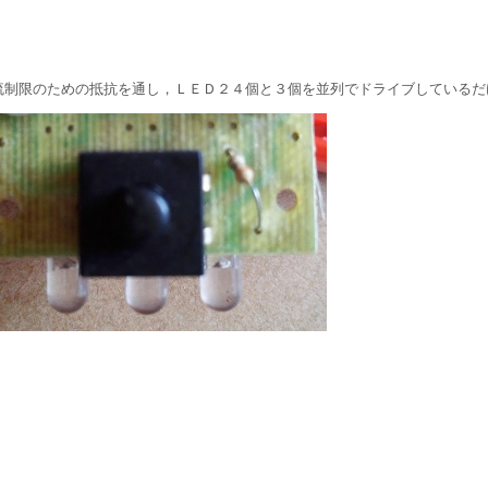
流制限のための抵抗を通し，ＬＥＤ２４個と３個を並列でドライブしているだ