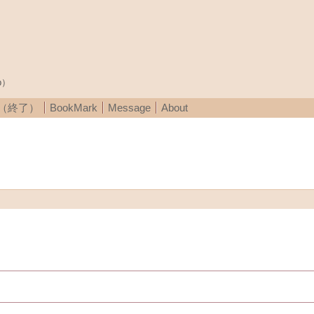
p）
A（終了）
BookMark
Message
About