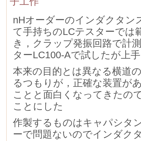
子工作
nHオーダーのインダクタン
て手持ちのLCテスターでは
き，クラップ発振回路で計測
ターLC100-Aで試したが上
本来の目的とは異なる横道
るつもりが，正確な装置が
ことと面白くなってきたの
ことにした
作製するものはキャパシタン
ーで問題ないのでインダク