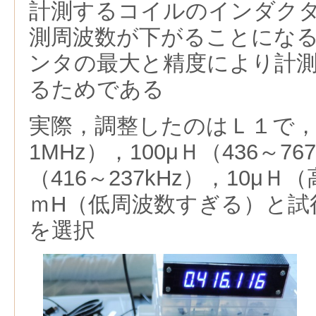
計測するコイルのインダク
測周波数が下がることにな
ンタの最大と精度により計
るためである
実際，調整したのはＬ１で，47
1MHz），100μＨ（436～76
（416～237kHz），10μ
ｍH（低周波数すぎる）と試行
を選択