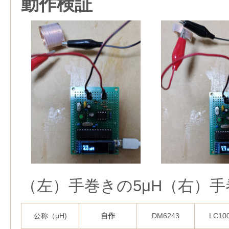
動作検証
（左）手巻きの5μH（右）手巻
公称（μH)
自作
DM6243
LC10