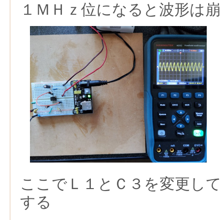
１ＭＨｚ位になると波形は
ここでＬ１とＣ３を変更し
する