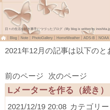
日々の生活を好き勝手につづったブログ（My blog is written by inoshita.j
Blog
Note
PhotoGallery
HomeWeather
ADS-B
NOA
2021年12月の記事は以下の
前のページ
次のページ
Lメーターを作る（続き）
2021/12/19 20:08
カテゴリー