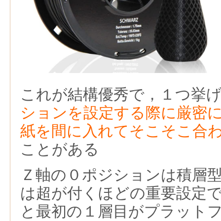
これが結構優秀で，１つ挙
ションを設定する際に厳密
紙を間に入れてそこそこ合
ことがある
Ｚ軸の０ポジションは積層
は超が付くほどの重要設定
と最初の１層目がプラット