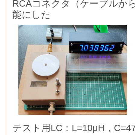
RCAコネクタ（ケーブルか
能にした
テスト用LC：L=10μH，C=4