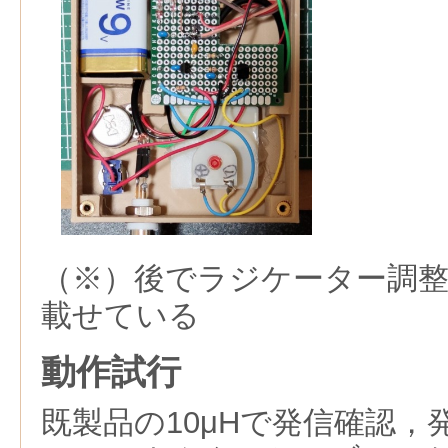
（※）後でラジケーター調
載せている
動作試行
既製品の10μHで発信確認，