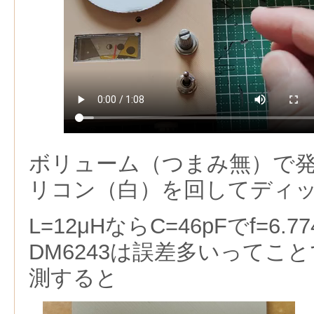
ボリューム（つまみ無）で
リコン（白）を回してディ
L=12μHならC=46pFでf=6
DM6243は誤差多いってこ
測すると