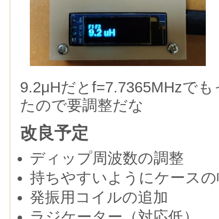
9.2μHだとf=7.7365MH
たので要調整だな
改良予定
ディップ周波数の調整
持ちやすいようにケースの
発振用コイルの追加
ラジケーター（対応低）