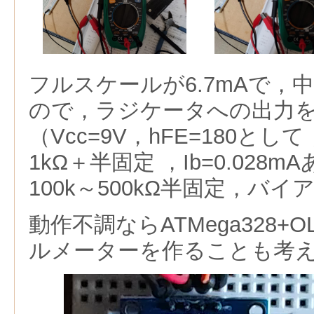
フルスケールが6.7mAで，中
ので，ラジケータへの出力を2
（Vcc=9V，hFE=180として
1kΩ＋半固定 ，Ib=0.02
100k～500kΩ半固定，バイ
動作不調ならATMega328+
ルメーターを作ることも考