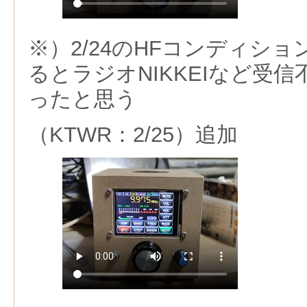
※）2/24のHFコンディショ
るとラジオNIKKEIなど受
ったと思う
（KTWR：2/25）追加