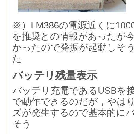
※）LM386の電源近くに10
を推奨との情報があったが
かったので発振が起動しそ
た
バッテリ残量表示
バッテリ充電であるUSBを
で動作できるのだが，やは
ズが発生するので基本的に
そう