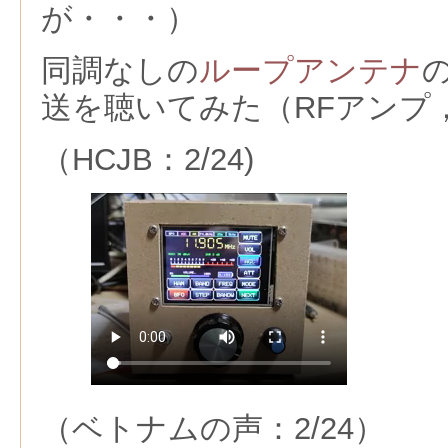
が・・・）
同調なしの
ループアンテナ
送を聴いてみた（RFアンプ
（HCJB：2/24)
（ベトナムの声：2/24）