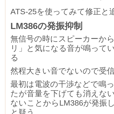
ATS-25を使ってみて修正と
LM386の発振抑制
無信号の時にスピーカーか
リ」と気になる音が鳴って
る
然程大きい音でないので受
最初は電波の干渉などで鳴
たが音量を下げても消えな
ないことからLM386が発振
と疑う