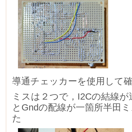
導通チェッカーを使用して
ミスは２つで，I2Cの結線
とGndの配線が一箇所半田
た