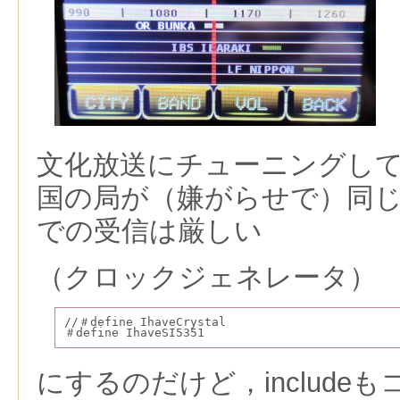
文化放送にチューニングし
国の局が（嫌がらせで）同
での受信は厳しい
（クロックジェネレータ）
//＃define IhaveCrystal
＃define IhaveSI5351
にするのだけど，include