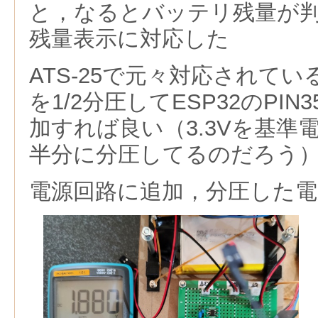
と，なるとバッテリ残量が
残量表示に対応した
ATS-25で元々対応されて
を1/2分圧してESP32のPI
加すれば良い（3.3Vを基準
半分に分圧してるのだろう
電源回路に追加，分圧した電