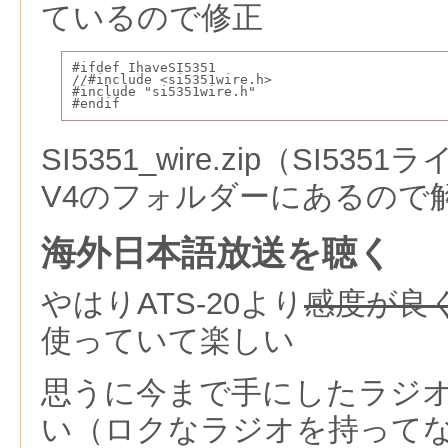
ているので修正
#ifdef IhaveSI5351
//#include <si5351wire.h>
#include "si5351wire.h"
#endif
SI5351_wire.zip（SI5
V4のフォルダーにあるので
海外日本語放送を聴く
やはりATS-20より
感度が良
使っていて楽しい
思うに今まで手にしたラジ
い（ロクなラジオを持って