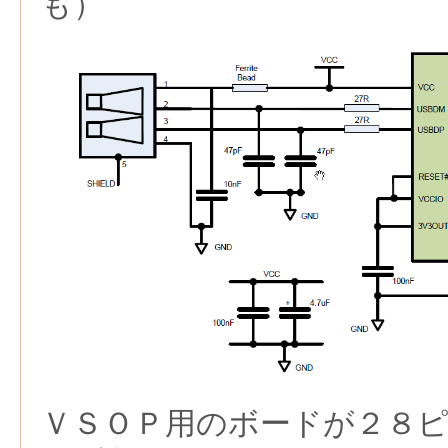
も）
ＶＳＯＰ用のボードが２８