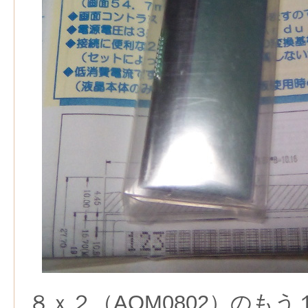
８ｘ２（AQM0802）のも