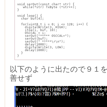
void serOut(const char* str) {
   while(*str) TxByte (*str++);
}
void loop() {
  char buf[4];
  for(uint8_t i = 0; i <= 128; i++) {
    digitalWrite(3, HIGH);
    itoa(i, buf, 10);
    OSCCAL = i;
    serOut("***** OSCCAL=");
    serOut(buf);
    serOut(" *****\r\n");
    delay(1000);
    digitalWrite(3, LOW);
    delay(1000);
  }
}
以下のように出たので９１
善せず