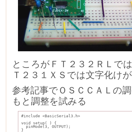
ところがＦＴ２３２ＲＬで
Ｔ２３１ＸＳでは文字化け
参考記事でＯＳＣＣＡＬの
もと調整を試みる
#include <BasicSerial3.h>
void setup( ) {
  pinMode(3, OUTPUT);
}