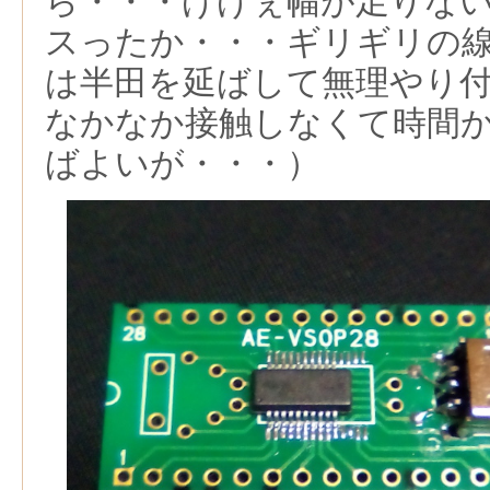
ら・・・げげぇ幅が足りな
スったか・・・ギリギリの
は半田を延ばして無理やり
なかなか接触しなくて時間
ばよいが・・・）