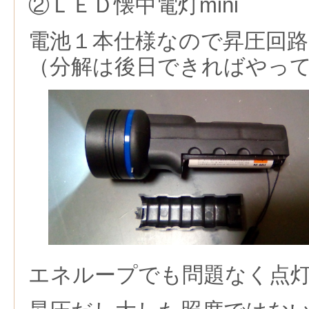
②ＬＥＤ懐中電灯mini
電池１本仕様なので昇圧回
（分解は後日できればやっ
エネループでも問題なく点