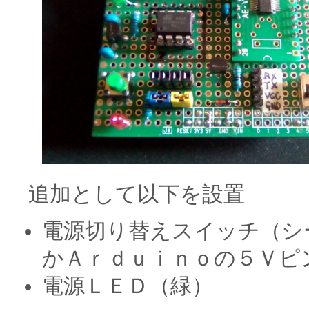
追加として以下を設置
電源切り替えスイッチ（シ
かＡｒｄｕｉｎｏの５Ｖピ
電源ＬＥＤ（緑）