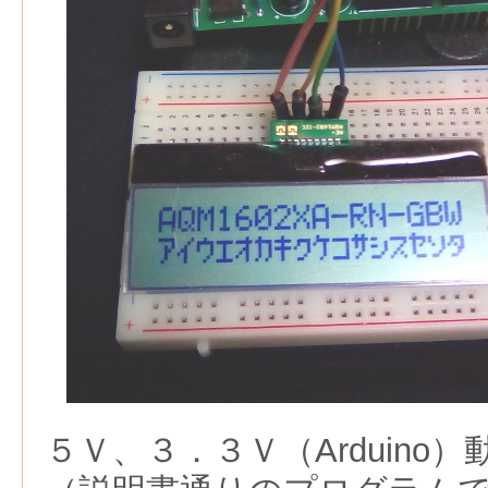
５Ｖ、３．３Ｖ（Arduino