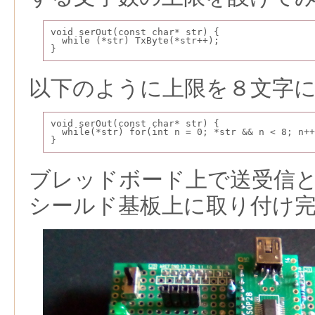
void serOut(const char* str) {
  while (*str) TxByte(*str++);
}
以下のように上限を８文字
void serOut(const char* str) {
  while(*str) for(int n = 0; *str && n < 8; n++
}
ブレッドボード上で送受信
シールド基板上に取り付け