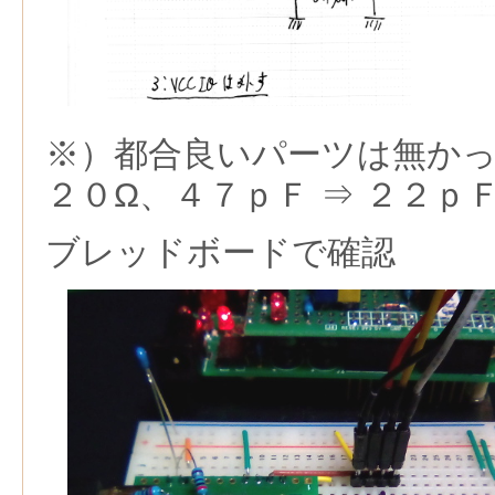
※）都合良いパーツは無かっ
２０Ω、４７ｐＦ ⇒ ２２ｐ
ブレッドボードで確認