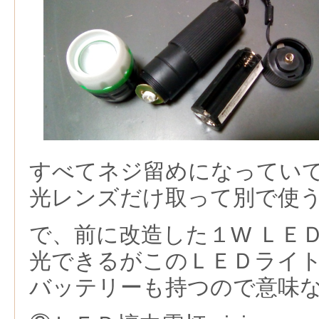
すべてネジ留めになってい
光レンズだけ取って別で使
で、前に改造した１W ＬＥ
光できるがこのＬＥＤライ
バッテリーも持つので意味