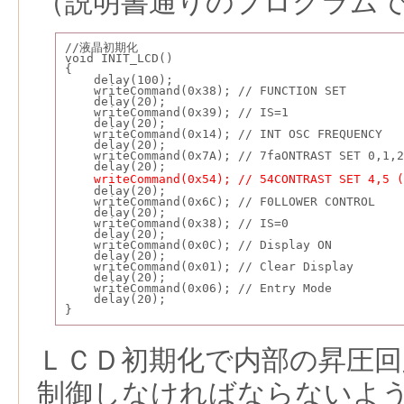
（説明書通りのプログラム
//液晶初期化
void INIT_LCD() 
{
    delay(100);
    writeCommand(0x38); // FUNCTION SET
    delay(20);
    writeCommand(0x39); // IS=1  
    delay(20);
    writeCommand(0x14); // INT OSC FREQUENCY  
    delay(20);
    writeCommand(0x7A); // 7faONTRAST SET 0,1,2
    delay(20);
writeCommand(0x54); // 54CONTRAST SET 4,5 (
    delay(20);
    writeCommand(0x6C); // F0LLOWER CONTROL  
    delay(20);
    writeCommand(0x38); // IS=0
    delay(20);
    writeCommand(0x0C); // Display ON  
    delay(20);
    writeCommand(0x01); // Clear Display  
    delay(20);
    writeCommand(0x06); // Entry Mode  
    delay(20);
}
ＬＣＤ初期化で内部の昇圧回
制御しなければならないよ