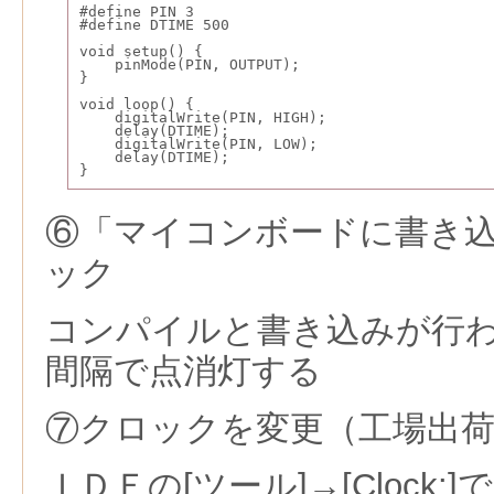
#define PIN 3
#define DTIME 500
void setup() {
    pinMode(PIN, OUTPUT);
}
void loop() {
    digitalWrite(PIN, HIGH);
    delay(DTIME);
    digitalWrite(PIN, LOW);
    delay(DTIME);
}
⑥「マイコンボードに書き
ック
コンパイルと書き込みが行わ
間隔で点消灯する
⑦クロックを変更（工場出荷時
ＩＤＥの[ツール]→[Clock:]で[9.6