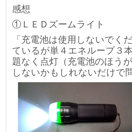
感想
①ＬＥＤズームライト
「充電池は使用しないでく
ているが単４エネループ３
題なく点灯（充電池のほう
しないかもしれないだけで