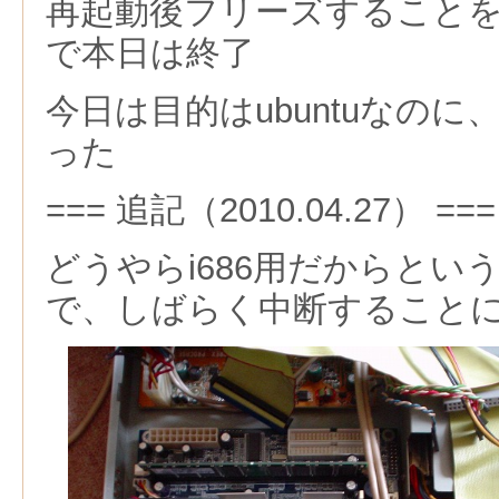
再起動後フリーズすること
で本日は終了
今日は目的はubuntuなの
った
=== 追記（2010.04.27） ===
どうやらi686用だからとい
で、しばらく中断すること