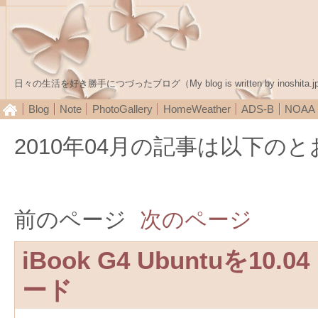
日々の生活を好き勝手につづったブログ（My blog is written by inoshita.j
Blog
Note
PhotoGallery
HomeWeather
ADS-B
NOA
2010年04月の記事は以下の
前のページ
次のページ
iBook G4 Ubuntuを10
ード