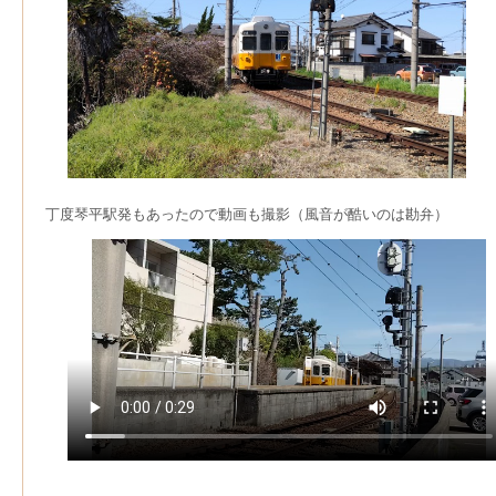
丁度琴平駅発もあったので動画も撮影（風音が酷いのは勘弁）