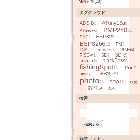
未分類
(28)
タグクラウド
ATtiny13a
ADS-B
5
8
BMP280
ATtiny85
2
14
ESP32
DAC
1
8
ESP8266
FM
12
3
Lapbook
LNA
2
3
PINE64
2
SDR
SD
RISC-V
1
4
5
android
blackBass
5
6
fishingSpot
iPod
16
7
mysql
2
nRF24L01
1
photo
sea
ロガ
23
12
詐欺メール
ー
3
6
検索
新着エントリ