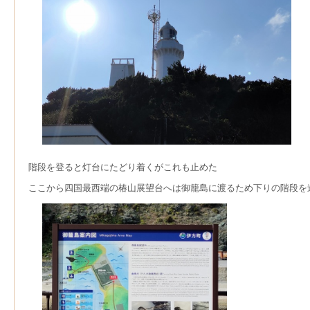
階段を登ると灯台にたどり着くがこれも止めた
ここから四国最西端の椿山展望台へは御籠島に渡るため下りの階段を