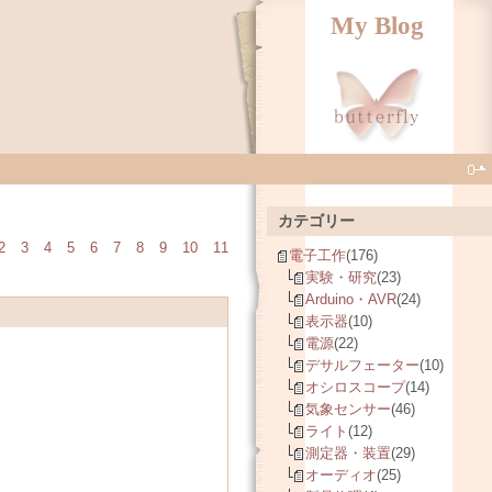
My Blog
カテゴリー
2
3
4
5
6
7
8
9
10
11
電子工作
(176)
実験・研究
(23)
Arduino・AVR
(24)
表示器
(10)
電源
(22)
デサルフェーター
(10)
オシロスコープ
(14)
気象センサー
(46)
ライト
(12)
測定器・装置
(29)
オーディオ
(25)