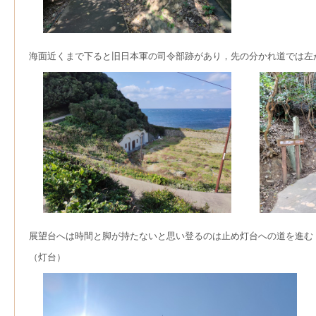
海面近くまで下ると旧日本軍の司令部跡があり，先の分かれ道では左
展望台へは時間と脚が持たないと思い登るのは止め灯台への道を進む
（灯台）