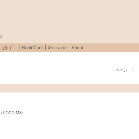
p）
A（終了）
BookMark
Message
About
ページ
1
OCO M8)