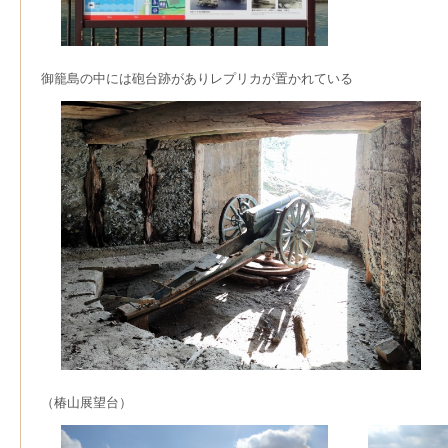
御籠島の中には砲台跡がありレプリカが置かれている
（椿山展望台）