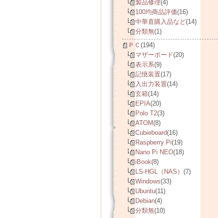
製品修理
(4)
100均商品評価
(16)
中華直購入品など
(14)
分類無
(1)
ＰＣ
(194)
マザーボード
(20)
表示系
(9)
記憶装置
(17)
入出力装置
(14)
玄箱
(14)
EPIA
(20)
Polo T2
(3)
ATOM
(8)
Cubieboard
(16)
Raspberry Pi
(19)
Nano Pi NEO
(18)
iBook
(8)
LS-HGL（NAS）
(7)
Windows
(33)
Ubuntu
(11)
Debian
(4)
分類無
(10)