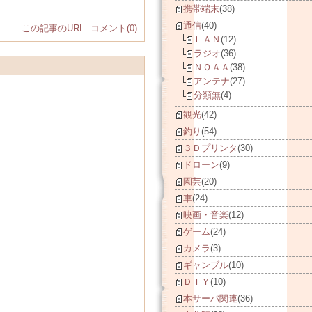
携帯端末
(38)
通信
(40)
この記事のURL
コメント(0)
ＬＡＮ
(12)
ラジオ
(36)
ＮＯＡＡ
(38)
アンテナ
(27)
分類無
(4)
観光
(42)
釣り
(54)
３Ｄプリンタ
(30)
ドローン
(9)
園芸
(20)
車
(24)
映画・音楽
(12)
ゲーム
(24)
カメラ
(3)
ギャンブル
(10)
ＤＩＹ
(10)
本サーバ関連
(36)