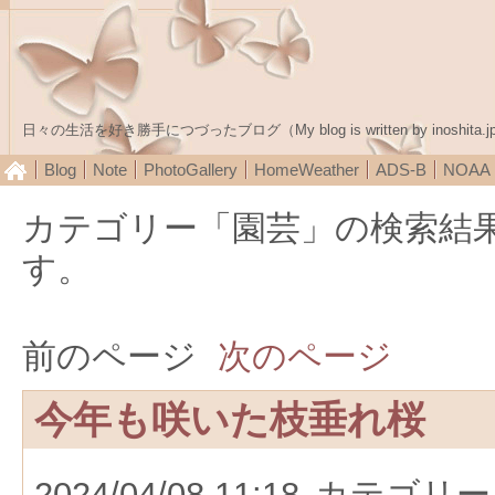
日々の生活を好き勝手につづったブログ（My blog is written by inoshita.j
Blog
Note
PhotoGallery
HomeWeather
ADS-B
NOA
カテゴリー「園芸」の検索結
す。
前のページ
次のページ
今年も咲いた枝垂れ桜
2024/04/08 11:18
カテゴリー