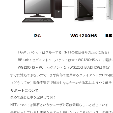
HGW：パケットはスルーする（NTTの電話番号のためにある）
BB unit：セグメント１（パケットは全てWG1200HSへ），
WG1200HS ｰ PC：セグメント２（WG1200HSのDHCPは無効）
すぐに対処できないので，まず内部で使用するクライアントのDNS個
（どうしてか）動作不安定で解決しななかったが2/21にようやく解決
サポートについて
改めて感じた事を記録しておく
NTTについては流石というかユーザ対応は素晴らしいと感じている
長年利用しているし本来ならずーと使いたいところだが（NTTの事