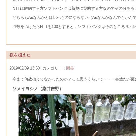
NTTは解約する方ソフトバンクは新規に契約する方なのでその分あ
どちらもAuなんかとは比べものにならない（Auなんかなんでもかん
点数をつけたらNTTを100とすると，ソフトバンクは今のところ70～90
桜を植えた
2019/02/09 13:50
カテゴリー：
園芸
今まで何故植えてなかったのか？って思うくらいで・・・突然だが庭
ソメイヨシノ（染井吉野
）