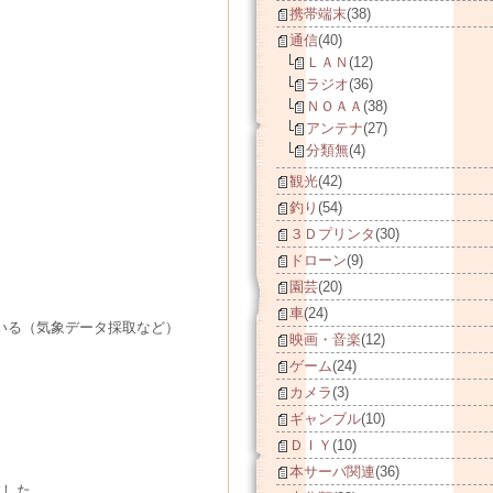
携帯端末
(38)
通信
(40)
ＬＡＮ
(12)
ラジオ
(36)
ＮＯＡＡ
(38)
アンテナ
(27)
分類無
(4)
観光
(42)
釣り
(54)
３Ｄプリンタ
(30)
ドローン
(9)
園芸
(20)
車
(24)
ている（気象データ採取など）
映画・音楽
(12)
ゲーム
(24)
カメラ
(3)
ギャンブル
(10)
ＤＩＹ
(10)
本サーバ関連
(36)
にした