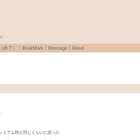
p）
A（終了）
BookMark
Message
About
）
レミアム時と同じくらいに戻った