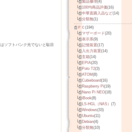
製品修理
(4)
100均商品評価
(16)
中華直購入品など
(14)
分類無
(1)
ＰＣ
(194)
マザーボード
(20)
表示系
(9)
にはソフトバンク光でないと駄目
記憶装置
(17)
入出力装置
(14)
玄箱
(14)
EPIA
(20)
Polo T2
(3)
ATOM
(8)
Cubieboard
(16)
Raspberry Pi
(19)
Nano Pi NEO
(18)
iBook
(8)
LS-HGL（NAS）
(7)
Windows
(33)
Ubuntu
(11)
Debian
(4)
分類無
(10)