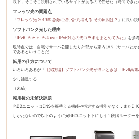
以下，そこそこ説明されているサイトがあるので任せた（時間できた
フレッツ光の問題点
「
フレッツ光 2019年 急激に遅い評判増える その原因は？
」に良い説
ソフトバンク光した理由
「
IPv6 IPoE + IPv4 over IPv6対応の光コラボをまとめてみた
」を参
現時点では，自宅でサーバ公開したり外部から家内LAN（サーバとか
であるということだ
転用の仕方について
いろいろあるが「
【実践編】ソフトバンク光が遅いときは「IPv6高速ハイ
少し補足する
（未稿）
転用後の未解決課題
光BBユニットはDNSを振替える機能や指定する機能がなく，またDH
しかたないので以下のように光BBユニット下にもう１段階ルーターを設け