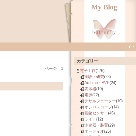
My Blog
カテゴリー
ページ
1
電子工作
(176)
実験・研究
(23)
Arduino・AVR
(24)
表示器
(10)
電源
(22)
デサルフェーター
(10)
オシロスコープ
(14)
気象センサー
(46)
ライト
(12)
測定器・装置
(29)
オーディオ
(25)