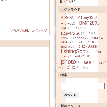
未分類
(28)
タグクラウド
ATtiny13a
ADS-B
5
8
BMP280
ATtiny85
2
14
ESP32
DAC
1
8
この記事のURL
コメント(0)
ESP8266
FM
12
3
Lapbook
LNA
2
3
PINE64
2
SDR
SD
RISC-V
1
4
5
android
blackBass
5
6
fishingSpot
iPod
16
7
mysql
2
nRF24L01
1
photo
sea
ロガ
23
12
詐欺メール
ー
3
6
検索
新着エントリ