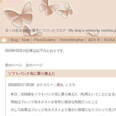
日々の生活を好き勝手につづったブログ（My blog is written by inoshita.j
Blog
Note
PhotoGallery
HomeWeather
ADS-B
NOA
2019年02月の記事は以下のとおりです。
前のページ
次のページ
ソフトバンク光に乗り換えた
2019/02/17 20:09
カテゴリー：
通信
,
ＬＡＮ
本日，光回線をソフトバンク光に乗り換えた（転用ということになる
理由はフレッツ光ネクストが非常に残念な性能だったこと
そして結果はフレッツ光ネクストより遥かに快適になりフレッツ光プ