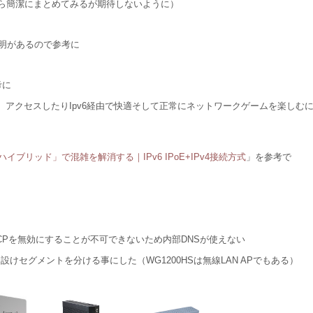
ら簡潔にまとめてみるが期待しないように）
明があるので参考に
考に
）アクセスしたりIpv6経由で快適そして正常にネットワークゲームを楽しむ
ブリッド」で混雑を解消する｜IPv6 IPoE+IPv4接続方式
」を参考で
CPを無効にすることが不可できないため内部DNSが使えない
セグメントを分ける事にした（WG1200HSは無線LAN APでもある）