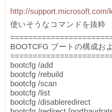
http://support.microsoft.com/
使いそうなコマンドを抜粋
======================
BOOTCFG ブートの構成
======================
bootcfg /add
bootcfg /rebuild
bootcfg /scan
bootcfg /list
bootcfg /disableredirect
bootcfg /redirect [portbaudrate