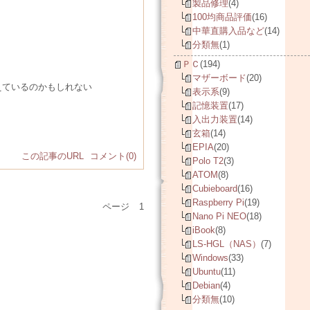
製品修理
(4)
100均商品評価
(16)
中華直購入品など
(14)
分類無
(1)
ＰＣ
(194)
マザーボード
(20)
えているのかもしれない
表示系
(9)
記憶装置
(17)
入出力装置
(14)
玄箱
(14)
EPIA
(20)
この記事のURL
コメント(0)
Polo T2
(3)
ATOM
(8)
Cubieboard
(16)
Raspberry Pi
(19)
ページ
1
Nano Pi NEO
(18)
iBook
(8)
LS-HGL（NAS）
(7)
Windows
(33)
Ubuntu
(11)
Debian
(4)
分類無
(10)