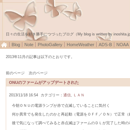
日々の生活を好き勝手につづったブログ（My blog is written by inoshita.j
Blog
Note
PhotoGallery
HomeWeather
ADS-B
NOA
2013年11月の記事は以下のとおりです。
前のページ
次のページ
ONUのファームがアップデートされた
2013/11/18 16:54
カテゴリー：
通信
,
ＬＡＮ
今朝ＯＮＵの電源ランプが赤で点滅していることに気付く
何か異常でも発生したのかと再起動（電源をＯＦＦ／ＯＮ）で正常（
後で気になって調べてみると赤点滅はファームのＤＬが完了した時の