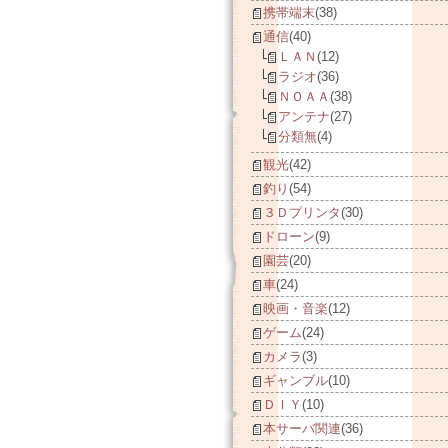
携帯端末
(38)
通信
(40)
ＬＡＮ
(12)
ラジオ
(36)
ＮＯＡＡ
(38)
アンテナ
(27)
分類無
(4)
観光
(42)
釣り
(54)
３Ｄプリンタ
(30)
ドローン
(9)
園芸
(20)
車
(24)
映画・音楽
(12)
ゲーム
(24)
カメラ
(3)
ギャンブル
(10)
ＤＩＹ
(10)
本サーバ関連
(36)