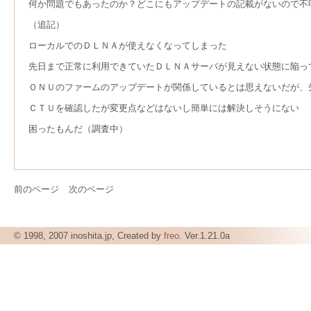
何か問題でもあったのか？どこにもアップデートの記載がないので不
（追記）
ローカルでのＤＬＮＡが使えなくなってしまった
先日まで正常に利用できていたＤＬＮＡサーバが見えない状態に陥っ
ＯＮＵのファームのアップデートが関係しているとは思えないだが、
ＣＴＵを確認したが変更点などはないし簡単には解決しそうにない
困ったもんだ（調査中）
前のページ
次のページ
© 1998, 2007 inoshita.jp, Created by
freo
. Ver.1.21.0a