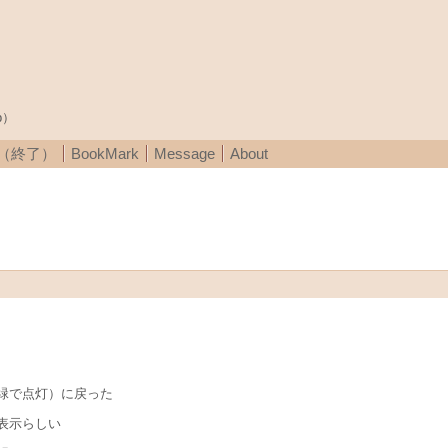
p）
A（終了）
BookMark
Message
About
緑で点灯）に戻った
表示らしい