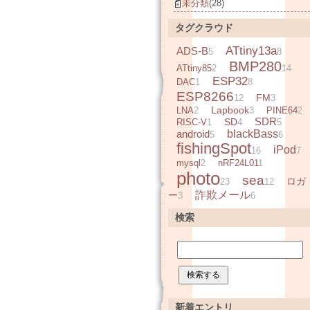
未分類
(28)
タグクラウド
ATtiny13a
ADS-B
5
8
BMP280
ATtiny85
2
14
ESP32
DAC
1
8
ESP8266
FM
12
3
Lapbook
LNA
2
3
PINE64
2
SDR
SD
RISC-V
1
4
5
android
blackBass
5
6
fishingSpot
iPod
16
7
mysql
2
nRF24L01
1
photo
sea
ロガ
23
12
詐欺メール
ー
3
6
検索
新着エントリ