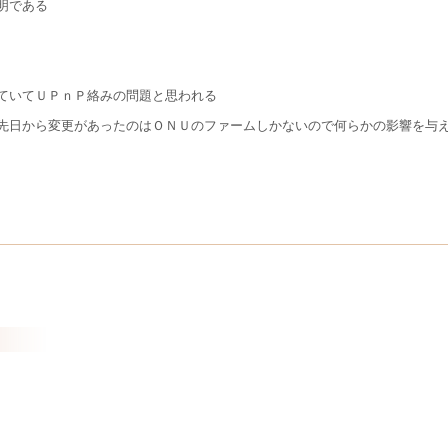
明である
ていてＵＰｎＰ絡みの問題と思われる
先日から変更があったのはＯＮＵのファームしかないので何らかの影響を与