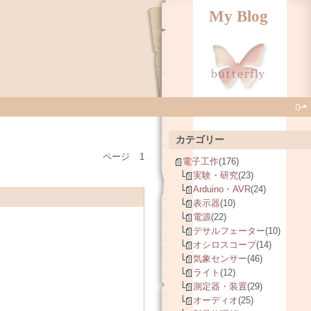
My Blog
カテゴリー
ページ
1
電子工作
(176)
実験・研究
(23)
Arduino・AVR
(24)
表示器
(10)
電源
(22)
デサルフェーター
(10)
オシロスコープ
(14)
気象センサー
(46)
ライト
(12)
測定器・装置
(29)
オーディオ
(25)