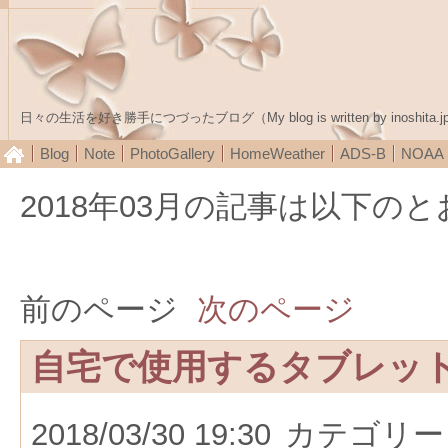
日々の生活を好き勝手につづったブログ（My blog is written by inoshita.j
Blog
Note
PhotoGallery
HomeWeather
ADS-B
NOA
2018年03月の記事は以下の
前のページ
次のページ
自宅で使用するタブレッ
2018/03/30 19:30
カテゴリー