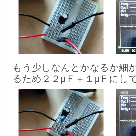
もう少しなんとかなるか細
るため２２μＦ＋１μＦにし