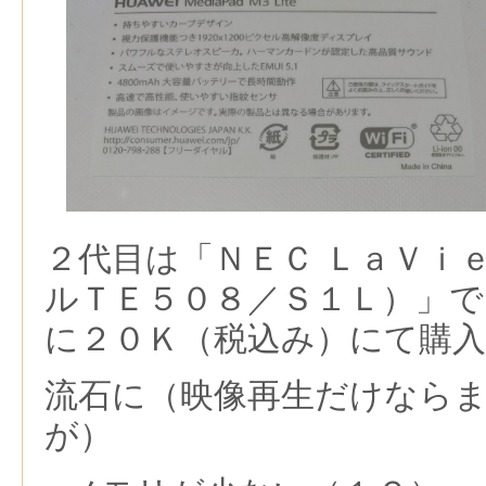
２代目は「ＮＥＣ ＬａＶｉｅ
ルＴＥ５０８／Ｓ１Ｌ）」で
に２０Ｋ（税込み）にて購入
流石に（映像再生だけなら
が）