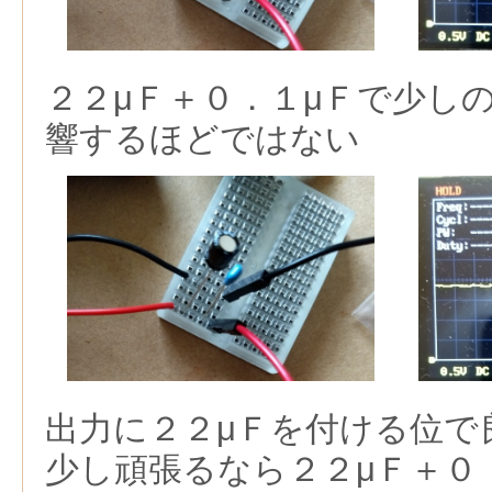
２２μＦ＋０．１μＦで少し
響するほどではない
出力に２２μＦを付ける位で
少し頑張るなら２２μＦ＋０