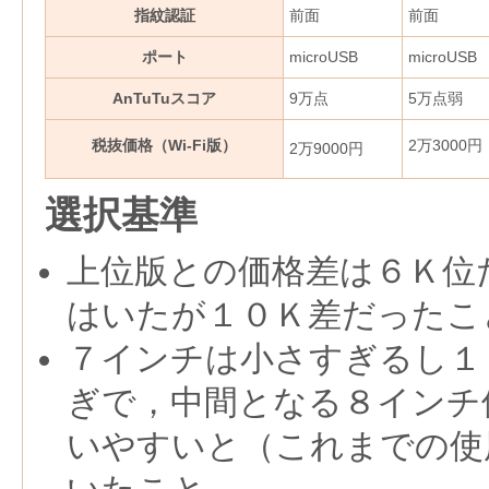
指紋認証
前面
前面
ポート
microUSB
microUSB
AnTuTuスコア
9万点
5万点弱
税抜価格（Wi-Fi版）
2万3000円
2万9000円
選択基準
上位版との価格差は６Ｋ位
はいたが１０Ｋ差だったこ
７インチは小さすぎるし１
ぎで，中間となる８インチ
いやすいと（これまでの使