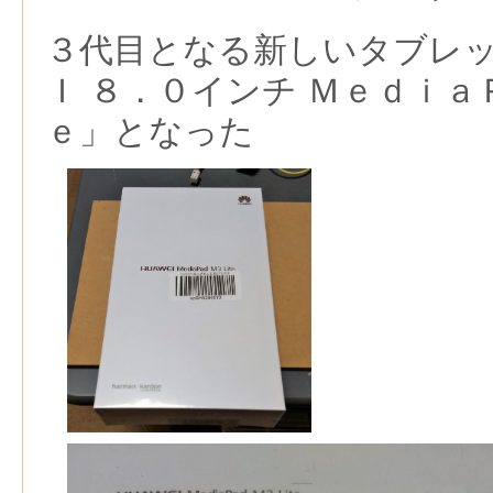
３代目となる新しいタブレ
Ｉ ８．０インチ Ｍｅｄｉａ
ｅ」となった