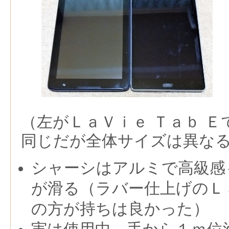
（左がＬａＶｉｅ Ｔａｂ 
同じだが全体サイズは異な
シャーシはアルミで高級感
が滑る（ラバー仕上げのＬａ
の方が持ちは良かった）