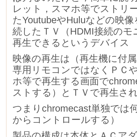
レット，スマホ等でストリ
たYoutubeやHuluなどの映像を
続したＴＶ（HDMI接続の
再生できるというデバイス
映像の再生は（再生機に付
専用リモコンではなくＰＣ
ホ等で再生する画面でchrom
ストする）とＴＶで再生さ
つまりchromecast単独
からコントロールする）
製品の構成は本体とＡＣア