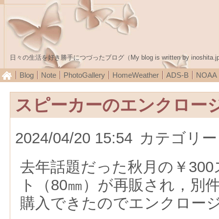
日々の生活を好き勝手につづったブログ（My blog is written by inoshita.j
Blog
Note
PhotoGallery
HomeWeather
ADS-B
NOA
スピーカーのエンクロー
2024/04/20 15:54
カテゴリー
去年話題だった秋月の￥30
ト（80㎜）が再販され，別
購入できたのでエンクロー