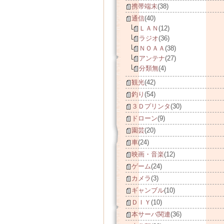
携帯端末
(38)
通信
(40)
ＬＡＮ
(12)
ラジオ
(36)
ＮＯＡＡ
(38)
アンテナ
(27)
分類無
(4)
観光
(42)
釣り
(54)
３Ｄプリンタ
(30)
ドローン
(9)
園芸
(20)
車
(24)
映画・音楽
(12)
ゲーム
(24)
カメラ
(3)
ギャンブル
(10)
ＤＩＹ
(10)
本サーバ関連
(36)