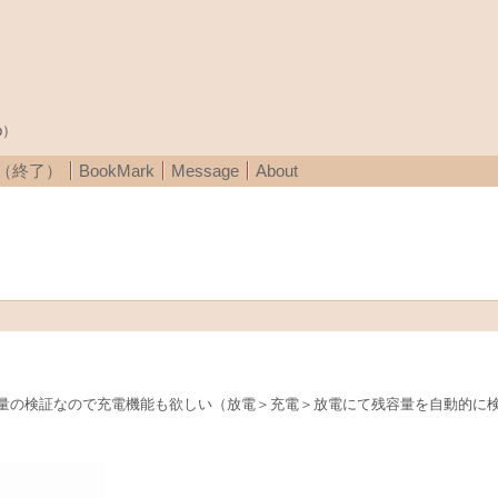
p）
A（終了）
BookMark
Message
About
量の検証なので充電機能も欲しい（放電＞充電＞放電にて残容量を自動的に