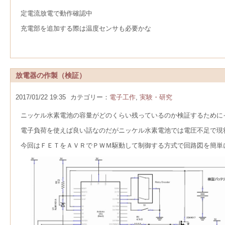
定電流放電で動作確認中
充電部を追加する際は温度センサも必要かな
放電器の作製（検証）
2017/01/22 19:35
カテゴリー：
電子工作
,
実験・研究
ニッケル水素電池の容量がどのくらい残っているのか検証するために
電子負荷を使えば良い話なのだがニッケル水素電池では電圧不足で現
今回はＦＥＴをＡＶＲでＰＷＭ駆動して制御する方式で回路図を簡単