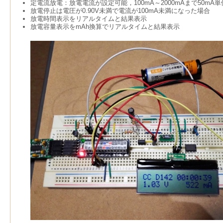
定電流放電：放電電流が設定可能，100mA～2000mAまで50m
放電停止は電圧が0.90V未満で電流が100mA未満になった場合
放電時間表示をリアルタイムと結果表示
放電容量表示をmAh換算でリアルタイムと結果表示