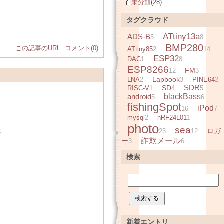
未分類
(28)
タグクラウド
ATtiny13a
ADS-B
5
8
BMP280
この記事のURL
コメント(0)
ATtiny85
2
14
ESP32
DAC
1
8
ESP8266
FM
12
3
Lapbook
LNA
2
3
PINE64
2
SDR
SD
RISC-V
1
4
5
android
blackBass
5
6
fishingSpot
iPod
16
7
mysql
2
nRF24L01
1
photo
sea
た
ロガ
23
12
詐欺メール
ー
3
6
検索
新着エントリ