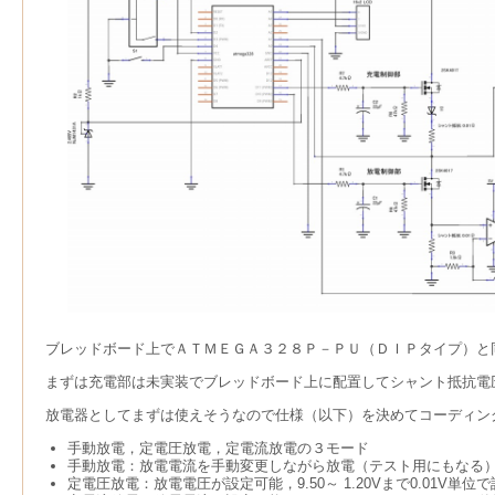
ブレッドボード上でＡＴＭＥＧＡ３２８Ｐ－ＰＵ（ＤＩＰタイプ）と
まずは充電部は未実装でブレッドボード上に配置してシャント抵抗電
放電器としてまずは使えそうなので仕様（以下）を決めてコーディン
手動放電，定電圧放電，定電流放電の３モード
手動放電：放電電流を手動変更しながら放電（テスト用にもなる
定電圧放電：放電電圧が設定可能，9.50～ 1.20Vまで0.01V