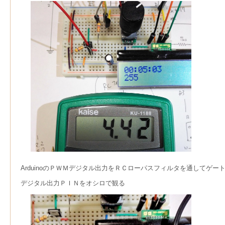
ArduinoのＰＷＭデジタル出力をＲＣローパスフィルタを通してゲ
デジタル出力ＰＩＮをオシロで観る