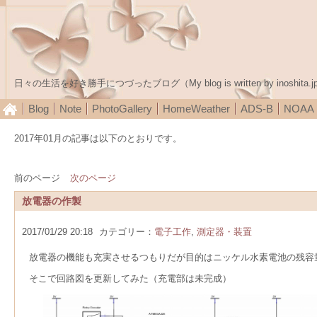
日々の生活を好き勝手につづったブログ（My blog is written by inoshita.j
Blog
Note
PhotoGallery
HomeWeather
ADS-B
NOA
2017年01月の記事は以下のとおりです。
前のページ
次のページ
放電器の作製
2017/01/29 20:18
カテゴリー：
電子工作
,
測定器・装置
放電器の機能も充実させるつもりだが目的はニッケル水素電池の残容
そこで回路図を更新してみた（充電部は未完成）