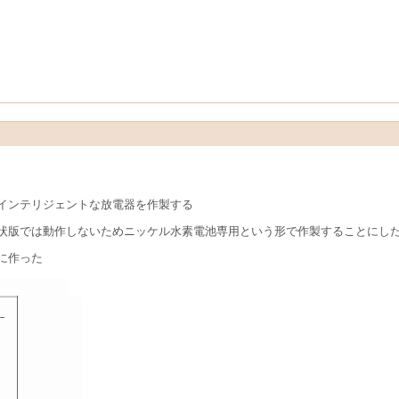
インテリジェントな放電器を作製する
状版では動作しないためニッケル水素電池専用という形で作製することにし
に作った