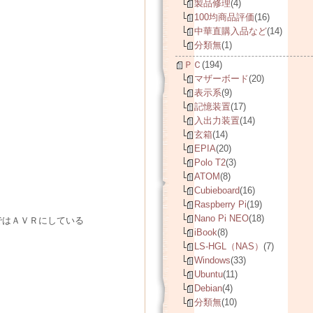
製品修理
(4)
100均商品評価
(16)
中華直購入品など
(14)
分類無
(1)
ＰＣ
(194)
マザーボード
(20)
表示系
(9)
記憶装置
(17)
入出力装置
(14)
玄箱
(14)
EPIA
(20)
Polo T2
(3)
ATOM
(8)
Cubieboard
(16)
Raspberry Pi
(19)
Nano Pi NEO
(18)
ではＡＶＲにしている
iBook
(8)
LS-HGL（NAS）
(7)
Windows
(33)
Ubuntu
(11)
Debian
(4)
分類無
(10)