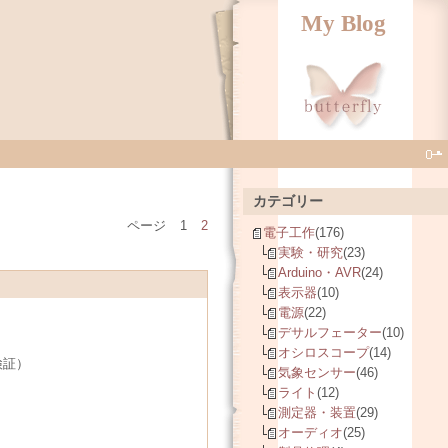
My Blog
カテゴリー
ページ
1
2
電子工作
(176)
実験・研究
(23)
Arduino・AVR
(24)
表示器
(10)
電源
(22)
デサルフェーター
(10)
オシロスコープ
(14)
検証）
気象センサー
(46)
ライト
(12)
測定器・装置
(29)
オーディオ
(25)