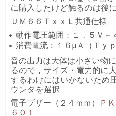
に購入したけど触るのは後
ＵＭ６６ＴｘｘＬ共通仕様
動作電圧範囲：１．５Ｖ～
消費電流：１６μＡ（Ｔｙ
音の出力は大体は小さい物
るので，サイズ・電力的に
するわけにはいかないため
ウンダを選択
電子ブザー（２４ｍｍ）
ＰＫ
６０１