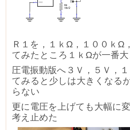
Ｒ１を，１ｋΩ，１００ｋΩ
てみたところ１ｋΩが一番大
圧電振動版へ３Ｖ，５Ｖ，１
てみると少しは大きくなる
らない
更に電圧を上げても大幅に
考え止めた