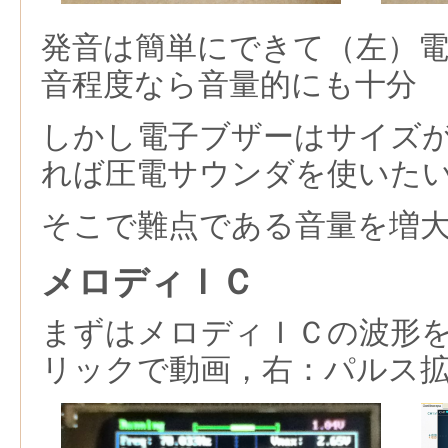
発音は簡単にできて（左）
音程度なら音量的にも十分
しかし電子ブザーはサイズ
れば圧電サウンダを使いた
そこで難点である音量を増
メロディＩＣ
まずはメロディＩＣの波形
リックで動画，右：パルス