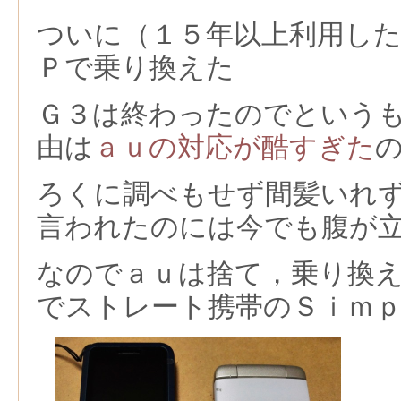
ついに（１５年以上利用し
Ｐで乗り換えた
Ｇ３は終わったのでという
由は
ａｕの対応が酷すぎた
ろくに調べもせず間髪いれ
言われたのには今でも腹が
なのでａｕは捨て，乗り換
でストレート携帯のＳｉｍ