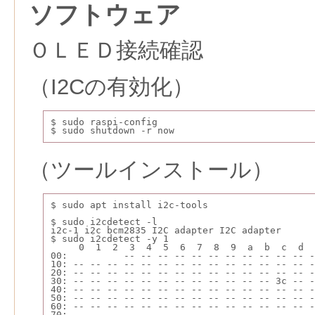
ソフトウェア
ＯＬＥＤ接続確認
（I2Cの有効化）
$ sudo raspi-config
$ sudo shutdown -r now
（ツールインストール）
$ sudo apt install i2c-tools
$ sudo i2cdetect -l
i2c-1 i2c bcm2835 I2C adapter I2C adapter
$ sudo i2cdetect -y 1
     0  1  2  3  4  5  6  7  8  9  a  b  c  d  
00:          -- -- -- -- -- -- -- -- -- -- -- -
10: -- -- -- -- -- -- -- -- -- -- -- -- -- -- -
20: -- -- -- -- -- -- -- -- -- -- -- -- -- -- -
30: -- -- -- -- -- -- -- -- -- -- -- -- 3c -- -
40: -- -- -- -- -- -- -- -- -- -- -- -- -- -- -
50: -- -- -- -- -- -- -- -- -- -- -- -- -- -- -
60: -- -- -- -- -- -- -- -- -- -- -- -- -- -- -
70: -- -- -- -- -- -- -- --