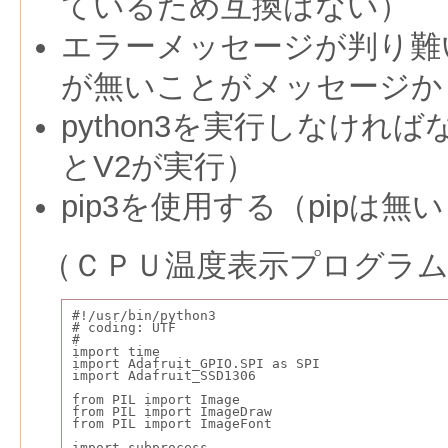
ているため互換はない）
エラーメッセージが判り難
が無いことがメッセージか
python3を実行しなければな
とV2が実行）
pip3を使用する（pipは無
（ＣＰＵ温度表示プログラ
#!/usr/bin/python3
# coding: UTF
#
import time
import Adafruit_GPIO.SPI as SPI
import Adafruit_SSD1306
from PIL import Image
from PIL import ImageDraw
from PIL import ImageFont
import subprocess