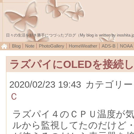
日々の生活を好き勝手につづったブログ（My blog is written by inoshita.j
Blog
Note
PhotoGallery
HomeWeather
ADS-B
NOA
ラズパイにOLEDを接続し
2020/02/23 19:43
カテゴリー
Ｃ
ラズパイ４のＣＰＵ温度が
ルから監視してたのだけど