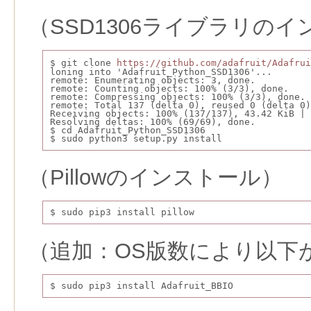
（SSD1306ライブラリの
$ git clone 
https://github.com/adafruit/Adafrui
loning into 'Adafruit_Python_SSD1306'...
remote: Enumerating objects: 3, done.
remote: Counting objects: 100% (3/3), done.
remote: Compressing objects: 100% (3/3), done.
remote: Total 137 (delta 0), reused 0 (delta 0)
Receiving objects: 100% (137/137), 43.42 KiB | 
Resolving deltas: 100% (69/69), done.
$ cd Adafruit_Python_SSD1306
$ sudo python3 setup.py install
（Pillowのインストール）
$ sudo pip3 install pillow
（追加：OS版数により以下
$ sudo pip3 install Adafruit_BBIO