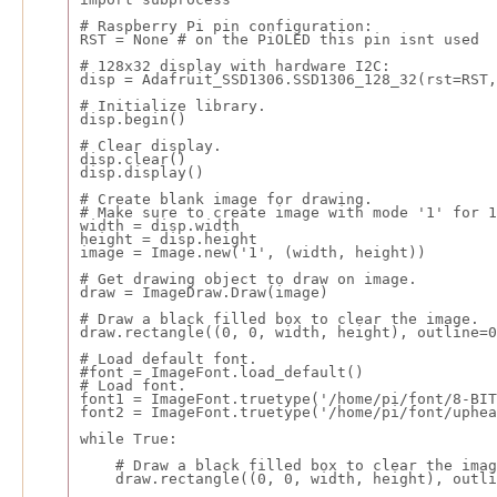
# Raspberry Pi pin configuration:
RST = None # on the PiOLED this pin isnt used
# 128x32 display with hardware I2C:
disp = Adafruit_SSD1306.SSD1306_128_32(rst=RST,
# Initialize library.
disp.begin()
# Clear display.
disp.clear()
disp.display()
# Create blank image for drawing.
# Make sure to create image with mode '1' for 1
width = disp.width
height = disp.height
image = Image.new('1', (width, height))
# Get drawing object to draw on image.
draw = ImageDraw.Draw(image)
# Draw a black filled box to clear the image.
draw.rectangle((0, 0, width, height), outline=0
# Load default font.
#font = ImageFont.load_default()
# Load font.
font1 = ImageFont.truetype('/home/pi/font/8-BIT
font2 = ImageFont.truetype('/home/pi/font/uphea
while True:
    # Draw a black filled box to clear the imag
    draw.rectangle((0, 0, width, height), outli