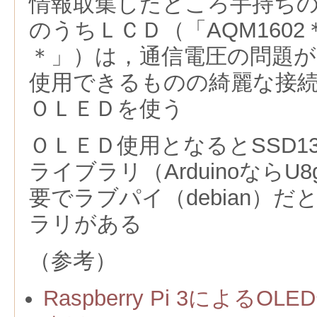
情報取集したところ手持ち
のうちＬＣＤ（「AQM1602＊
＊」）は，通信電圧の問題
使用できるものの綺麗な接
ＯＬＥＤを使う
ＯＬＥＤ使用となるとSSD1
ライブラリ（ArduinoならU8gl
要でラブパイ（debian）だと
ラリがある
（参考）
Raspberry Pi 3による