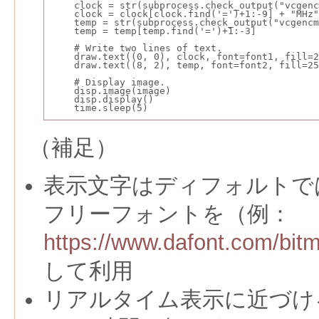
    clock = str(subprocess.check_output("vcgenc
    clock = clock[clock.find('=')+1:-9] + "MHz"
    temp = str(subprocess.check_output("vcgencm
    temp = temp[temp.find('=')+1:-3]
    # Write two lines of text.
    draw.text((0, 0), clock, font=font1, fill=2
    draw.text((8, 2), temp, font=font2, fill=25
    # Display image.
    disp.image(image)
    disp.display()
    time.sleep(5)
（補足）
表示文字はディフォルトで
フリーフォントを（例：
https://www.dafont.com/bit
して利用
リアルタイム表示に近づけ