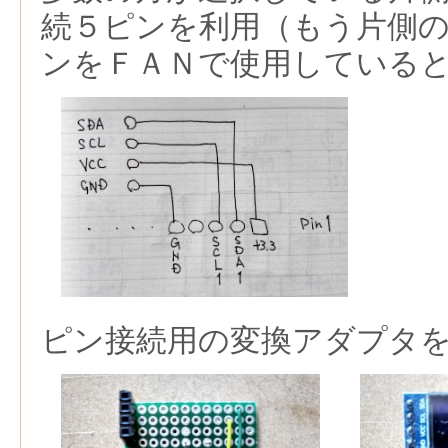
続５ピンを利用（もう片側
ンをＦＡＮで使用している
ピン接続用の変換アダプタ