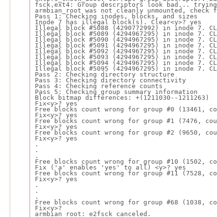
fsck.ext4: Group descriptors look bad... trying
armbian_root was not cleanly unmounted, check f
Pass 1: Checking inodes, blocks, and sizes
Inode 7 has illegal block(s). Clear<y>? yes
Illegal block #5088 (4290772992) in inode 7. CL
Illegal block #5089 (4294967295) in inode 7. CL
Illegal block #5090 (4294967295) in inode 7. CL
Illegal block #5091 (4294967295) in inode 7. CL
Illegal block #5092 (4294967295) in inode 7. CL
Illegal block #5093 (4294967295) in inode 7. CL
Illegal block #5094 (4294967295) in inode 7. CL
Illegal block #5095 (4294967295) in inode 7. CL
Pass 2: Checking directory structure
Pass 3: Checking directory connectivity
Pass 4: Checking reference counts
Pass 5: Checking group summary information
Block bitmap differences: +(1211030--1211263)
Fix<y>? yes
Free blocks count wrong for group #0 (13461, co
Fix<y>? yes
Free blocks count wrong for group #1 (7476, cou
Fix<y>? yes
Free blocks count wrong for group #2 (9650, cou
Fix<y>? yes
.
.
.
Free blocks count wrong for group #10 (1502, co
Fix ('a' enables 'yes' to all) <y>? yes
Free blocks count wrong for group #11 (7528, co
Fix<y>? yes
.
.
.
Free blocks count wrong for group #68 (1038, co
Fix<y>?
armbian_root: e2fsck canceled.