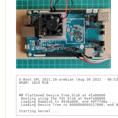
U-Boot SPL 2021.10-armbian (Aug 30 2022 - 06:52
DRAM: 1024 MiB
.
.
.
## Flattened Device Tree blob at 4fa00000
 Booting using the fdt blob at 0x4fa00000
 Loading Ramdisk to 4938a000, end 49fffd8a ... 
 Loading Device Tree to 0000000049317000, end 0
Starting kernel ...