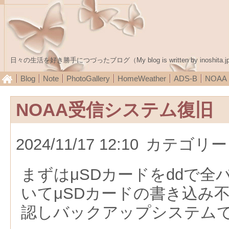
日々の生活を好き勝手につづったブログ（My blog is written by inoshita.j
Blog
Note
PhotoGallery
HomeWeather
ADS-B
NOA
NOAA受信システム復旧
2024/11/17 12:10
カテゴリー
まずはμSDカードをddで
いてμSDカードの書き込み
認しバックアップシステム