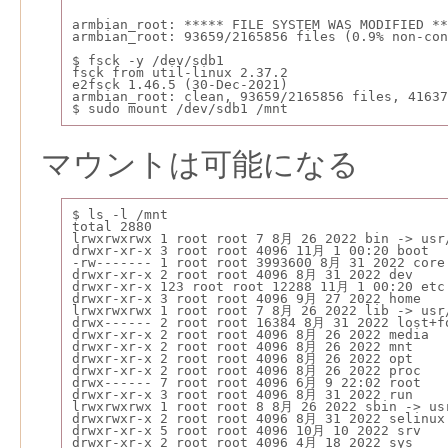
armbian_root: ***** FILE SYSTEM WAS MODIFIED **
armbian_root: 93659/2165856 files (0.9% non-co
$ fsck -y /dev/sdb1
fsck from util-linux 2.37.2
e2fsck 1.46.5 (30-Dec-2021)
armbian_root: clean, 93659/2165856 files, 41637
$ sudo mount /dev/sdb1 /mnt
マウントは可能になる
$ ls -l /mnt
total 2880
lrwxrwxrwx 1 root root 7 8月 26 2022 bin -> usr
drwxr-xr-x 3 root root 4096 11月 1 00:20 boot
-rw------- 1 root root 3993600 8月 31 2022 core
drwxr-xr-x 2 root root 4096 8月 31 2022 dev
drwxr-xr-x 123 root root 12288 11月 1 00:20 etc
drwxr-xr-x 3 root root 4096 9月 27 2022 home
lrwxrwxrwx 1 root root 7 8月 26 2022 lib -> usr
drwx------ 2 root root 16384 8月 31 2022 lost+f
drwxr-xr-x 2 root root 4096 8月 26 2022 media
drwxr-xr-x 2 root root 4096 8月 26 2022 mnt
drwxr-xr-x 2 root root 4096 8月 26 2022 opt
drwxr-xr-x 2 root root 4096 8月 26 2022 proc
drwx------ 7 root root 4096 6月 9 22:02 root
drwxr-xr-x 3 root root 4096 8月 31 2022 run
lrwxrwxrwx 1 root root 8 8月 26 2022 sbin -> us
drwxrwxr-x 2 root root 4096 8月 31 2022 selinux
drwxr-xr-x 5 root root 4096 10月 10 2022 srv
drwxr-xr-x 2 root root 4096 4月 18 2022 sys