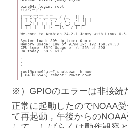
pine64a login: root
パスワード:
 ____ _ __ _ _
| _ \(_)_ __ ___ / /_ | || |
| |_) | | '_ \ / _ \ '_ \| || |_
| __/| | | | | __/ (_) |__ _|
|_| |_|_| |_|\___|\___/ |_|
Welcome to Armbian 24.2.1 Jammy with Linux 6.6.
System load: 30% Up time: 0 min
Memory usage: 18% of 919M IP: 192.168.24.33
CPU temp: 35°C Usage of /: 55% of 29G
RX today: 58.9 KiB
.
.
.
root@pine64a:~# shutdown -h now
[ 84.686546] reboot: Power down
※）GPIOのエラーは非接
正常に起動したのでNOAA
て再起動，午後からのNOA
して，しばらくは動作観察