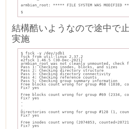
armbian_root: ***** FILE SYSTEM WAS MODIFIED **
$
結構酷いようなので途中で止めて
実施
$ fsck -y /dev/sdb1
fsck from util-linux 2.37.2
e2fsck 1.46.5 (30-Dec-2021)
armbian_root was not cleanly unmounted, check f
Pass 1: Checking inodes, blocks, and sizes
Pass 2: Checking directory structure
Pass 3: Checking directory connectivity
Pass 4: Checking reference counts
Pass 5: Checking group summary information
Free blocks count wrong for group #68 (1038, co
Fix? yes
Free blocks count wrong for group #69 (2334, co
Fix? yes
.
.
.
Directories count wrong for group #128 (1, coun
Fix? yes
Free inodes count wrong (2074853, counted=20721
Fix? yes