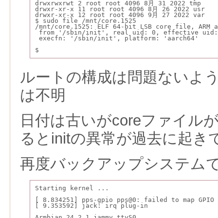
drwxrwxrwt 2 root root 4096 8月 31 2022 tmp
drwxr-xr-x 11 root root 4096 8月 26 2022 usr
drwxr-xr-x 12 root root 4096 9月 27 2022 var
$ sudo file /mnt/core.1525
/mnt/core.1525: ELF 64-bit LSB core file, ARM a
 from '/sbin/init', real uid: 0, effective uid:
 execfn: '/sbin/init', platform: 'aarch64'
$
ルートの構成は問題ないよ
は不明
日付は古いがcoreファイル
るとinitの異常が過去に起
再度バックアップシステム
Starting kernel ...
[ 8.834251] pps-gpio pps@0: failed to map GPIO 
[ 9.353592] jack: irq plug-in
Armbian 24.2.1 jammy ttyS0