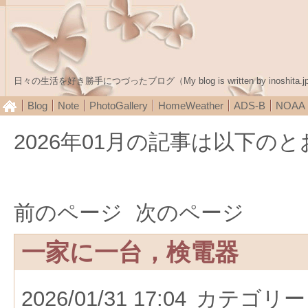
日々の生活を好き勝手につづったブログ（My blog is written by inoshita.j
Blog
Note
PhotoGallery
HomeWeather
ADS-B
NOA
2026年01月の記事は以下の
前のページ
次のページ
一家に一台，検電器
2026/01/31 17:04
カテゴリー