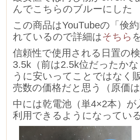
んでこちらのブルーにした
この商品はYouTubeの「倹
れているので詳細は
そちら
信頼性で使用される日置の検
3.5k（前は2.5k位だった
うに安いってことではなく
売数の価格だと思う（原価は0.
中には乾電池（単4×2本）
利用できるようになってい