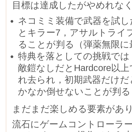
目標は達成したがやめれな
ネコミミ装備で武器を試し
とキラー7，アサルトライ
ることが判る（弾薬無限に
特典を落としての挑戦では
敵鎧なしだとHardcore
れ去られ，初期武器だけだ
かなか倒せないことが判る
まだまだ楽しめる要素があ
流石にゲームコントローラ