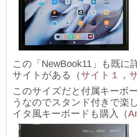
この「
NewBook11
」も既に
サイトがある（
サイト１
，
このサイズだと付属キーボ
うなのでスタンド付きで楽
イタ風キーボードも購入（
A