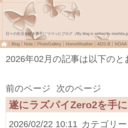
日々の生活を好き勝手につづったブログ（My blog is written by inoshita.j
Blog
Note
PhotoGallery
HomeWeather
ADS-B
NOA
2026年02月の記事は以下の
前のページ
次のページ
遂にラズパイZero2を手
2026/02/22 10:11
カテゴリー