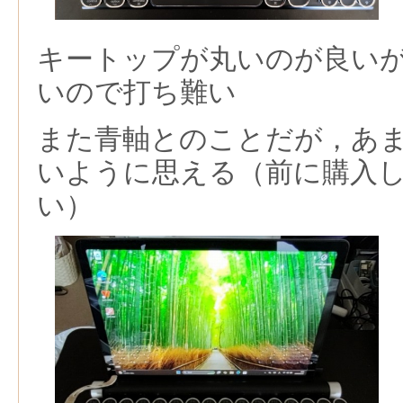
キートップが丸いのが良い
いので打ち難い
また青軸とのことだが，あ
いように思える（前に購入し
い）