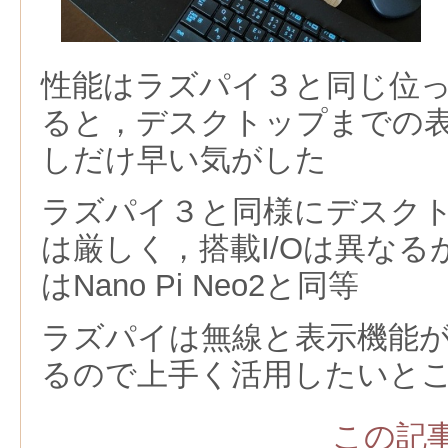
性能はラズパイ３と同じ位
ると，デスクトップまでの表示
しだけ早い気がした
ラズパイ３と同様にデスク
は厳しく，搭載I/Oは異なる
はNano Pi Neo2と同等
ラズパイは無線と表示機能
るので上手く活用したいと
この記事