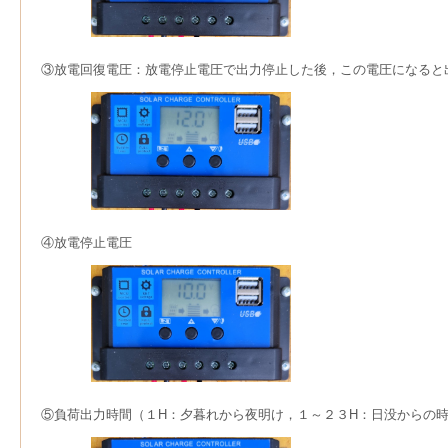
③放電回復電圧：放電停止電圧で出力停止した後，この電圧になると
④放電停止電圧
⑤負荷出力時間（１H：夕暮れから夜明け，１～２３H：日没からの時