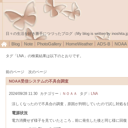
日々の生活を好き勝手につづったブログ（My blog is written by inoshita.j
Blog
Note
PhotoGallery
HomeWeather
ADS-B
NOA
タグ「LNA」の検索結果は以下のとおりです。
前のページ
次のページ
NOAA受信システムの不具合調査
2024/09/28 11:30
カテゴリー：
ＮＯＡＡ
タグ：
LNA
涼しくなったので不具合の調査，原因が判明していたので試し対処を
電源状況
電力消費せず様子を見ていたところ，前に発生した後と同じ様に回復