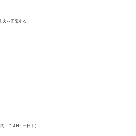
出力を回復する
間，２４H：一日中）