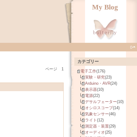
My Blog
カテゴリー
ページ
1
電子工作
(176)
実験・研究
(23)
Arduino・AVR
(24)
表示器
(10)
電源
(22)
デサルフェーター
(10)
オシロスコープ
(14)
気象センサー
(46)
ライト
(12)
測定器・装置
(29)
オーディオ
(25)