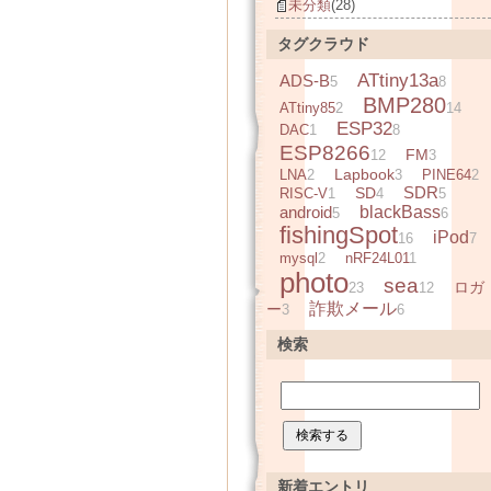
未分類
(28)
タグクラウド
ATtiny13a
ADS-B
5
8
BMP280
ATtiny85
2
14
ESP32
DAC
1
8
ESP8266
FM
12
3
Lapbook
LNA
2
3
PINE64
2
SDR
SD
RISC-V
1
4
5
android
blackBass
5
6
fishingSpot
iPod
16
7
mysql
2
nRF24L01
1
photo
sea
ロガ
23
12
詐欺メール
ー
3
6
検索
新着エントリ