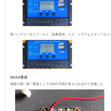
⑥バッテリータイプ（ｂ１：鉛蓄電池，ｂ２：リチウムイオン？かジェル
NOAA受信
感度が悪い第一要因としてLNAの不調が考えられるので交換した