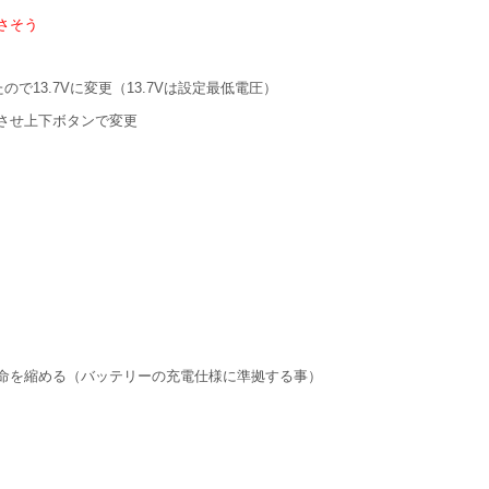
さそう
で13.7Vに変更（13.7Vは設定最低電圧）
させ上下ボタンで変更
命を縮める（バッテリーの充電仕様に準拠する事）