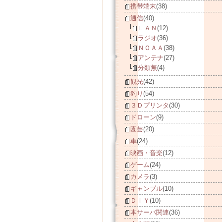
携帯端末
(38)
通信
(40)
ＬＡＮ
(12)
ラジオ
(36)
ＮＯＡＡ
(38)
アンテナ
(27)
分類無
(4)
観光
(42)
釣り
(54)
３Ｄプリンタ
(30)
ドローン
(9)
園芸
(20)
車
(24)
映画・音楽
(12)
ゲーム
(24)
カメラ
(3)
ギャンブル
(10)
ＤＩＹ
(10)
本サーバ関連
(36)