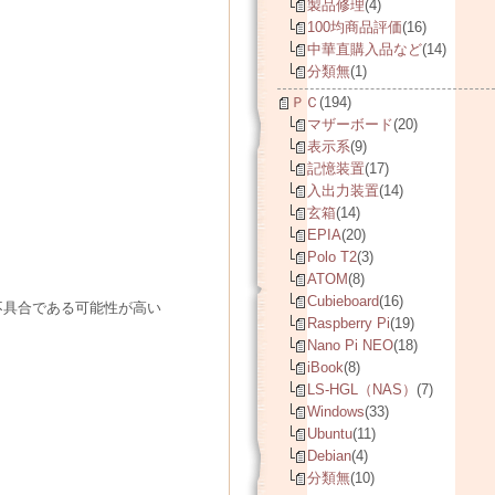
製品修理
(4)
100均商品評価
(16)
中華直購入品など
(14)
分類無
(1)
ＰＣ
(194)
マザーボード
(20)
表示系
(9)
記憶装置
(17)
入出力装置
(14)
玄箱
(14)
EPIA
(20)
Polo T2
(3)
ATOM
(8)
Cubieboard
(16)
不具合である可能性が高い
Raspberry Pi
(19)
Nano Pi NEO
(18)
iBook
(8)
LS-HGL（NAS）
(7)
Windows
(33)
Ubuntu
(11)
Debian
(4)
分類無
(10)