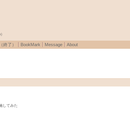
p）
A（終了）
BookMark
Message
About
施してみた