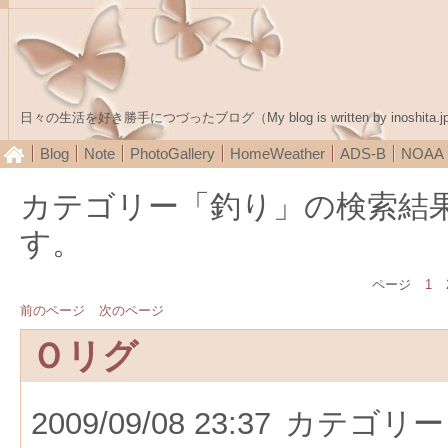
日々の生活を好き勝手につづったブログ（My blog is written by inoshita.j
Blog
Note
PhotoGallery
HomeWeather
ADS-B
NOA
カテゴリー「釣り」の検索結
す。
ページ
1
前のページ
次のページ
Ｏリグ
2009/09/08 23:37
カテゴリー