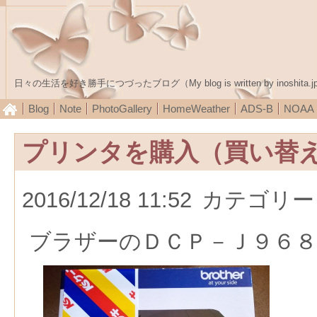
日々の生活を好き勝手につづったブログ（My blog is written by inoshita.j
Blog
Note
PhotoGallery
HomeWeather
ADS-B
NOA
プリンタを購入（買い替
2016/12/18 11:52
カテゴリー
ブラザーのＤＣＰ－Ｊ９６