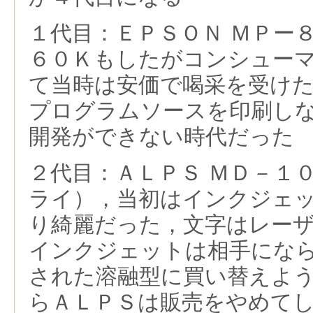
１代目：ＥＰＳＯＮ ＭＰー
６０Ｋもしたがコンシュー
て当時は安価で喝采を受け
プログラムソースを印刷し
開発ができない時代だった
２代目：ＡＬＰＳ ＭＤ－１
ライ），当初はインクジェ
り綺麗だった，文字はレー
インクジェットは相手にな
された溶融型に買い替えよ
らＡＬＰＳは販売をやめて