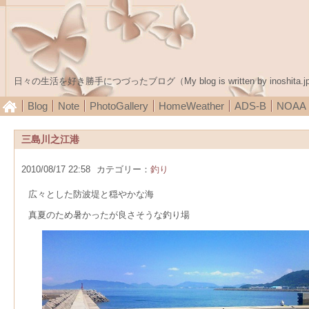
日々の生活を好き勝手につづったブログ（My blog is written by inoshita.j
Blog
Note
PhotoGallery
HomeWeather
ADS-B
NOA
三島川之江港
2010/08/17 22:58
カテゴリー：
釣り
広々とした防波堤と穏やかな海
真夏のため暑かったが良さそうな釣り場