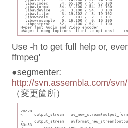
  libavcodec     54. 65.100 / 54. 65.100
  libavformat    54. 31.100 / 54. 31.100
  libavdevice    54.  3.100 / 54.  3.100
  libavfilter     3. 19.102 /  3. 19.102
  libswscale      2.  1.101 /  2.  1.101
  libswresample   0. 16.100 /  0. 16.100
  libpostproc    52.  1.100 / 52.  1.100
Hyper fast Audio and Video encoder
usage: ffmpeg [options] [[infile options] -i in
Use -h to get full help or, eve
ffmpeg'
●segmenter:
http://svn.assembla.com/svn
（変更箇所）
28c28
<     output_stream = av_new_stream(output_form
---
>     output_stream = avformat_new_stream(outpu
53c53