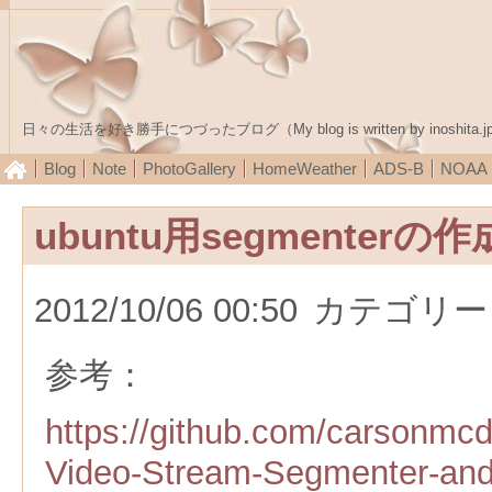
日々の生活を好き勝手につづったブログ（My blog is written by inoshita.j
Blog
Note
PhotoGallery
HomeWeather
ADS-B
NOA
ubuntu用segmenterの作
2012/10/06 00:50
カテゴリー
参考：
https://github.com/carsonmc
Video-Stream-Segmenter-and