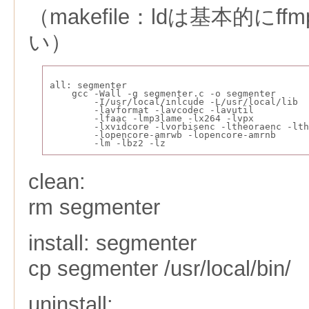
（makefile：ldは基本的にf
い）
all: segmenter
    gcc -Wall -g segmenter.c -o segmenter 
        -I/usr/local/inlcude -L/usr/local/lib 
        -lavformat -lavcodec -lavutil 
        -lfaac -lmp3lame -lx264 -lvpx 
        -lxvidcore -lvorbisenc -ltheoraenc -lth
        -lopencore-amrwb -lopencore-amrnb 
        -lm -lbz2 -lz
clean:
rm segmenter
install: segmenter
cp segmenter /usr/local/bin/
uninstall: