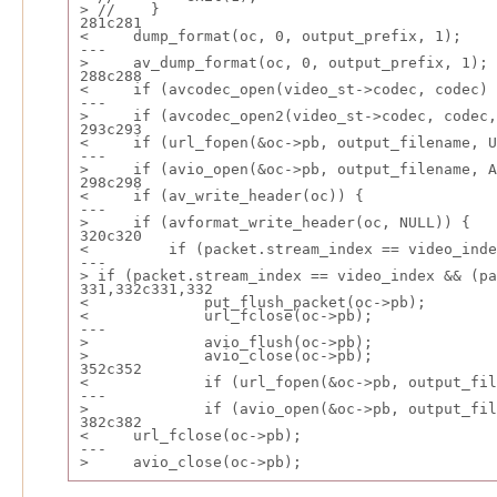
> //    }
281c281
<     dump_format(oc, 0, output_prefix, 1);
---
>     av_dump_format(oc, 0, output_prefix, 1);
288c288
<     if (avcodec_open(video_st->codec, codec) 
---
>     if (avcodec_open2(video_st->codec, codec,
293c293
<     if (url_fopen(&oc->pb, output_filename, U
---
>     if (avio_open(&oc->pb, output_filename, A
298c298
<     if (av_write_header(oc)) {
---
>     if (avformat_write_header(oc, NULL)) {
320c320
<         if (packet.stream_index == video_inde
---
> if (packet.stream_index == video_index && (p
331,332c331,332
<             put_flush_packet(oc->pb);
<             url_fclose(oc->pb);
---
>             avio_flush(oc->pb);
>             avio_close(oc->pb);
352c352
<             if (url_fopen(&oc->pb, output_fil
---
>             if (avio_open(&oc->pb, output_fil
382c382
<     url_fclose(oc->pb);
---
>     avio_close(oc->pb);