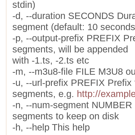
stdin)
-d, --duration SECONDS Dura
segment (default: 10 seconds
-p, --output-prefix PREFIX Pre
segments, will be appended
with -1.ts, -2.ts etc
-m, --m3u8-file FILE M3U8 ou
-u, --url-prefix PREFIX Prefix
segments, e.g.
http://example
-n, --num-segment NUMBER 
segments to keep on disk
-h, --help This help