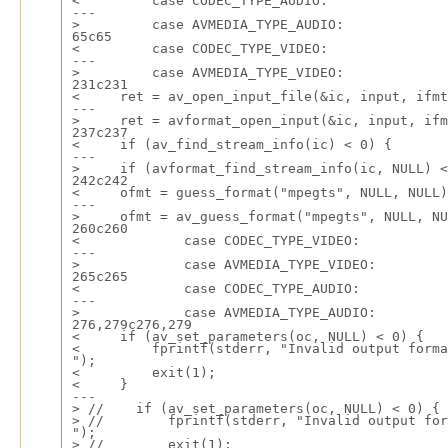
<         case CODEC_TYPE_AUDIO:
---
>         case AVMEDIA_TYPE_AUDIO:
65c65
<         case CODEC_TYPE_VIDEO:
---
>         case AVMEDIA_TYPE_VIDEO:
231c231
<     ret = av_open_input_file(&ic, input, ifmt
---
>     ret = avformat_open_input(&ic, input, ifm
237c237
<     if (av_find_stream_info(ic) < 0) {
---
>     if (avformat_find_stream_info(ic, NULL) <
242c242
<     ofmt = guess_format("mpegts", NULL, NULL)
---
>     ofmt = av_guess_format("mpegts", NULL, NU
260c260
<             case CODEC_TYPE_VIDEO:
---
>             case AVMEDIA_TYPE_VIDEO:
265c265
<             case CODEC_TYPE_AUDIO:
---
>             case AVMEDIA_TYPE_AUDIO:
276,279c276,279
<     if (av_set_parameters(oc, NULL) < 0) {
<         fprintf(stderr, "Invalid output forma
");
<         exit(1);
<     }
---
> //    if (av_set_parameters(oc, NULL) < 0) {
> //        fprintf(stderr, "Invalid output for
");
> //        exit(1);