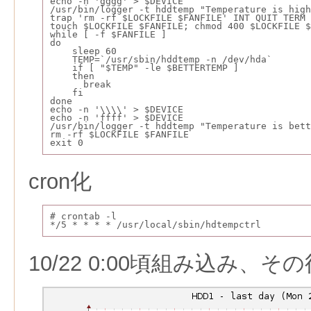
echo -n 'gggg' > $DEVICE
/usr/bin/logger -t hddtemp "Temperature is high
trap 'rm -rf $LOCKFILE $FANFILE' INT QUIT TERM 
touch $LOCKFILE $FANFILE; chmod 400 $LOCKFILE $
while [ -f $FANFILE ]
do
    sleep 60
    TEMP=`/usr/sbin/hddtemp -n /dev/hda`
    if [ "$TEMP" -le $BETTERTEMP ]
    then
      break
    fi
done
echo -n '\\\\' > $DEVICE
echo -n 'ffff' > $DEVICE
/usr/bin/logger -t hddtemp "Temperature is bett
rm -rf $LOCKFILE $FANFILE
exit 0
cron化
# crontab -l
*/5 * * * * /usr/local/sbin/hdtempctrl
10/22 0:00頃組み込み、そ