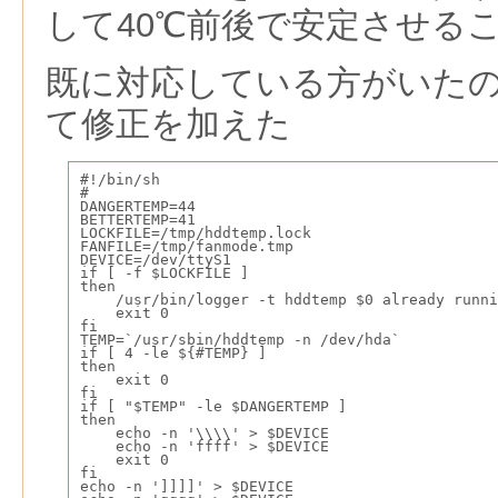
して40℃前後で安定させる
既に対応している方がいた
て修正を加えた
#!/bin/sh
#
DANGERTEMP=44
BETTERTEMP=41
LOCKFILE=/tmp/hddtemp.lock
FANFILE=/tmp/fanmode.tmp
DEVICE=/dev/ttyS1
if [ -f $LOCKFILE ]
then
    /usr/bin/logger -t hddtemp $0 already runni
    exit 0
fi
TEMP=`/usr/sbin/hddtemp -n /dev/hda`
if [ 4 -le ${#TEMP} ]
then
    exit 0
fi
if [ "$TEMP" -le $DANGERTEMP ]
then
    echo -n '\\\\' > $DEVICE
    echo -n 'ffff' > $DEVICE
    exit 0
fi
echo -n ']]]]' > $DEVICE