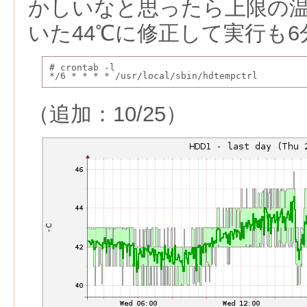
かしいなと思ったら上限の温
いた44℃に修正して実行も
# crontab -l
*/6 * * * * /usr/local/sbin/hdtempctrl
（追加：10/25）