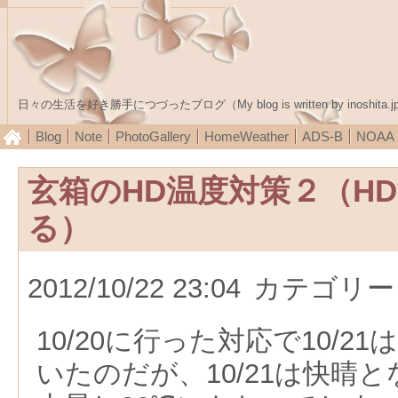
日々の生活を好き勝手につづったブログ（My blog is written by inoshita.j
Blog
Note
PhotoGallery
HomeWeather
ADS-B
NOA
玄箱のHD温度対策２（H
る）
2012/10/22 23:04
カテゴリー
10/20に行った対応で10/2
いたのだが、10/21は快晴