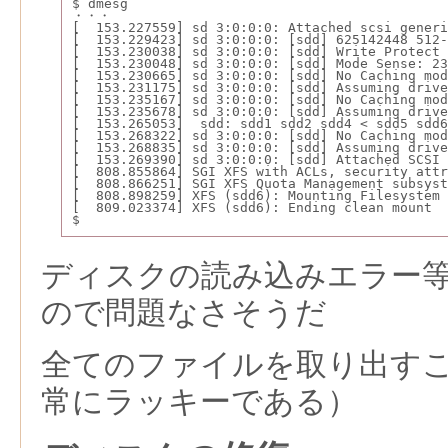
$ dmesg
・・・
[  153.227559] sd 3:0:0:0: Attached scsi generi
[  153.229423] sd 3:0:0:0: [sdd] 625142448 512-
[  153.230038] sd 3:0:0:0: [sdd] Write Protect 
[  153.230048] sd 3:0:0:0: [sdd] Mode Sense: 23
[  153.230665] sd 3:0:0:0: [sdd] No Caching mod
[  153.231175] sd 3:0:0:0: [sdd] Assuming drive
[  153.235167] sd 3:0:0:0: [sdd] No Caching mod
[  153.235678] sd 3:0:0:0: [sdd] Assuming drive
[  153.265053]  sdd: sdd1 sdd2 sdd4 < sdd5 sdd6
[  153.268322] sd 3:0:0:0: [sdd] No Caching mod
[  153.268835] sd 3:0:0:0: [sdd] Assuming drive
[  153.269390] sd 3:0:0:0: [sdd] Attached SCSI 
[  808.855864] SGI XFS with ACLs, security attr
[  808.866251] SGI XFS Quota Management subsyst
[  808.898259] XFS (sdd6): Mounting Filesystem
[  809.023374] XFS (sdd6): Ending clean mount
$
ディスクの読み込みエラー
ので問題なさそうだ
全てのファイルを取り出す
常にラッキーである）