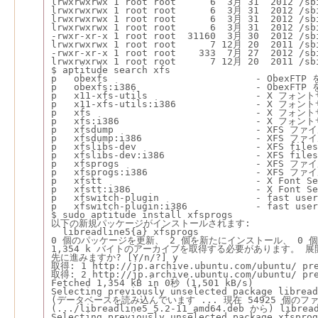
lrwxrwxrwx 1 root root      6  3月 31  2012 /sb
lrwxrwxrwx 1 root root      6  3月 31  2012 /sb
lrwxrwxrwx 1 root root      6  3月 31  2012 /sb
lrwxrwxrwx 1 root root      6  3月 31  2012 /sb
-rwxr-xr-x 1 root root  31160  3月 30  2012 /sb
lrwxrwxrwx 1 root root      7 12月 20  2011 /sb
-rwxr-xr-x 1 root root    333  7月 27  2012 /sb
lrwxrwxrwx 1 root root      7 12月 20  2011 /sb
$ aptitude search xfs
p   obexfs                          - Ob
p   obexfs:i386                     - Ob
p   x11-xfs-utils                   - X 
p   x11-xfs-utils:i386              - X 
p   xfs                             - X フォ
p   xfs:i386                        - X フォ
p   xfsdump                         - X
p   xfsdump:i386                    - X
p   xfslibs-dev                     - XFS files
p   xfslibs-dev:i386                - XFS files
p   xfsprogs                        - X
p   xfsprogs:i386                   - X
p   xfstt                           - X Font S
p   xfstt:i386                      - X Font S
p   xfswitch-plugin                 - fast user
p   xfswitch-plugin:i386            - fast user
$ sudo aptitude install xfsprogs
以下の新規パッケージがインストールされます:
  libreadline5{a} xfsprogs
0 個のパッケージを更新、 2 個を新たにインストール、 0 
1,354 k バイトのアーカイブを取得する必要があります。 展
先に進みますか? [Y/n/?] y
取得: 1 http://jp.archive.ubuntu.com/ubuntu/ pre
取得: 2 http://jp.archive.ubuntu.com/ubuntu/ pre
Fetched 1,354 kB in 0秒 (1,501 kB/s)
Selecting previously unselected package libread
(データベースを読み込んでいます ... 現在 54925 個の
(.../libreadline5_5.2-11_amd64.deb から) lib
Selecting previously unselected package xfsprog