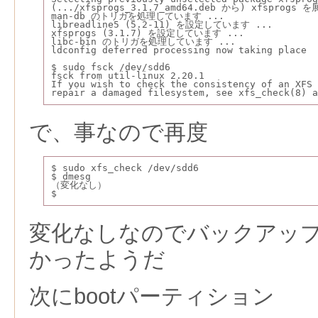
(.../xfsprogs_3.1.7_amd64.deb から) xfsprogs
man-db のトリガを処理しています ...
libreadline5 (5.2-11) を設定しています ...
xfsprogs (3.1.7) を設定しています ...
libc-bin のトリガを処理しています ...
ldconfig deferred processing now taking place
$ sudo fsck /dev/sdd6
fsck from util-linux 2.20.1
If you wish to check the consistency of an XFS 
repair a damaged filesystem, see xfs_check(8) a
で、事なので再度
$ sudo xfs_check /dev/sdd6
$ dmesg
（変化なし）
$
変化なしなのでバックアッ
かったようだ
次にbootパーティション