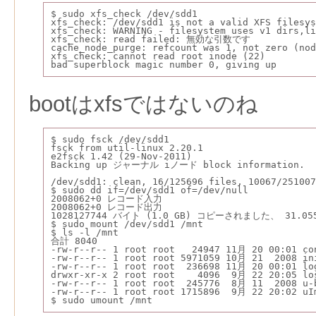
$ sudo xfs_check /dev/sdd1
xfs_check: /dev/sdd1 is not a valid XFS filesys
xfs_check: WARNING - filesystem uses v1 dirs,li
xfs_check: read failed: 無効な引数です
cache_node_purge: refcount was 1, not zero (nod
xfs_check: cannot read root inode (22)
bad superblock magic number 0, giving up
bootはxfsではないのね
$ sudo fsck /dev/sdd1
fsck from util-linux 2.20.1
e2fsck 1.42 (29-Nov-2011)
Backing up ジャーナル iノード block information.
/dev/sdd1: clean, 16/125696 files, 10067/251007
$ sudo dd if=/dev/sdd1 of=/dev/null
2008062+0 レコード入力
2008062+0 レコード出力
1028127744 バイト (1.0 GB) コピーされました、 31.055
$ sudo mount /dev/sdd1 /mnt
$ ls -l /mnt
合計 8040
-rw-r--r-- 1 root root   24947 11月 20 00:01 co
-rw-r--r-- 1 root root 5971059 10月 21  2008 in
-rw-r--r-- 1 root root  236698 11月 20 00:01 lo
drwxr-xr-x 2 root root    4096  9月 22 20:05 lo
-rw-r--r-- 1 root root  245776  8月 11  2008 u-
-rw-r--r-- 1 root root 1715896  9月 22 20:02 uI
$ sudo umount /mnt