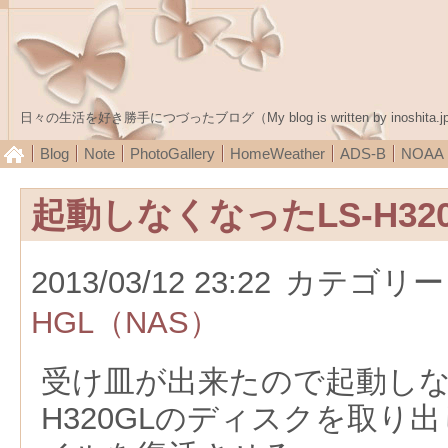
日々の生活を好き勝手につづったブログ（My blog is written by inoshita.j
Blog
Note
PhotoGallery
HomeWeather
ADS-B
NOA
起動しなくなったLS-H32
2013/03/12 23:22
カテゴリー
HGL（NAS）
受け皿が出来たので起動しな
H320GLのディスクを取り