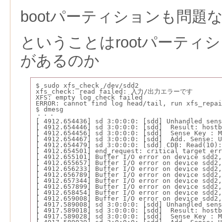
bootパーティションも問題
ということはrootパーティ
があるのか
$ sudo xfs_check /dev/sdd2
xfs_check: read failed: 入力/出力エラーです
XFS: empty log check failed
ERROR: cannot find log head/tail, run xfs_repai
$ dmesg
・・・
[ 4912.654436] sd 3:0:0:0: [sdd] Unhandled sens
[ 4912.654446] sd 3:0:0:0: [sdd]  Result: host
[ 4912.654456] sd 3:0:0:0: [sdd]  Sense Key : M
[ 4912.654467] sd 3:0:0:0: [sdd]  Add. Sense: U
[ 4912.654479] sd 3:0:0:0: [sdd] CDB: Read(10):
[ 4912.654501] end_request: critical target err
[ 4912.655101] Buffer I/O error on device sdd2,
[ 4912.655657] Buffer I/O error on device sdd2,
[ 4912.656233] Buffer I/O error on device sdd2,
[ 4912.656789] Buffer I/O error on device sdd2,
[ 4912.657344] Buffer I/O error on device sdd2,
[ 4912.657899] Buffer I/O error on device sdd2,
[ 4912.658454] Buffer I/O error on device sdd2,
[ 4912.659008] Buffer I/O error on device sdd2,
[ 4917.589008] sd 3:0:0:0: [sdd] Unhandled sens
[ 4917.589018] sd 3:0:0:0: [sdd]  Result: host
[ 4917.589028] sd 3:0:0:0: [sdd]  Sense Key : M