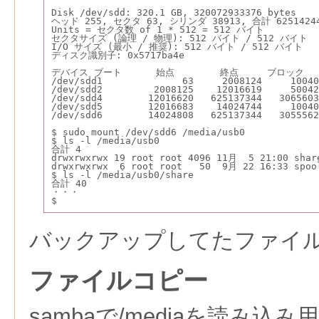
Disk /dev/sdd: 320.1 GB, 320072933376 bytes
ヘッド 255, セクタ 63, シリンダ 38913, 合計 625142
Units = セクタ数 of 1 * 512 = 512 バイト
セクタサイズ (論理 / 物理): 512 バイト / 512 バイト
I/O サイズ (最小 / 推奨): 512 バイト / 512 バイト
ディスク識別子: 0x5717ba4e
デバイス ブート      始点        終点     ブロック  
/dev/sdd1              63     2008124     10040
/dev/sdd2         2008125    12016619     50042
/dev/sdd4        12016620   625137344   30656
/dev/sdd5        12016683    14024744     100
/dev/sdd6        14024808   625137344   3055562
$ sudo mount /dev/sdd6 /media/usb0
$ ls -l /media/usb0
合計 4
drwxrwxrwx 19 root root 4096 11月  5 21:00 shar
drwxrwxrwx  6 root root   50  9月 22 16:33 spoo
$ ls -l /media/usb0/share
合計 40
・・・
$
バックアップしてたファイ
ファイルコピー
sambaで/mediaを読み込