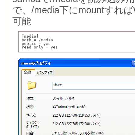
で、/media下にmountすれば
可能
[media]
path = /media
public = yes
read only = yes