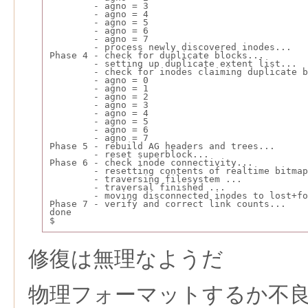
        - agno = 3
        - agno = 4
        - agno = 5
        - agno = 6
        - agno = 7
        - process newly discovered inodes...
Phase 4 - check for duplicate blocks...
        - setting up duplicate extent list...
        - check for inodes claiming duplicate b
        - agno = 0
        - agno = 1
        - agno = 2
        - agno = 3
        - agno = 4
        - agno = 5
        - agno = 6
        - agno = 7
Phase 5 - rebuild AG headers and trees...
        - reset superblock...
Phase 6 - check inode connectivity...
        - resetting contents of realtime bitmap
        - traversing filesystem ...
        - traversal finished ...
        - moving disconnected inodes to lost+fo
Phase 7 - verify and correct link counts...
done
$
修復は無理なようだ
物理フォーマットするか不