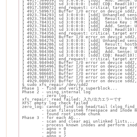
[ 4917.589039] sd 3:0:0:0: [sdd]  Add. Sense: U
[ 4917.589050] sd 3:0:0:0: [sdd] CDB: Read(10):
[ 4917.589072] end_request: critical target err
[ 4917.589673] Buffer I/O error on device sdd2,
[ 4923.784293] sd 3:0:0:0: [sdd] Unhandled sens
[ 4923.784304] sd 3:0:0:0: [sdd]  Result: host
[ 4923.784313] sd 3:0:0:0: [sdd]  Sense Key : M
[ 4923.784323] sd 3:0:0:0: [sdd]  Add. Sense: U
[ 4923.784335] sd 3:0:0:0: [sdd] CDB: Read(10):
[ 4923.784356] end_request: critical target err
[ 4923.784960] Buffer I/O error on device sdd2,
[ 4928.984276] sd 3:0:0:0: [sdd] Unhandled sens
[ 4928.984286] sd 3:0:0:0: [sdd]  Result: host
[ 4928.984296] sd 3:0:0:0: [sdd]  Sense Key : M
[ 4928.984306] sd 3:0:0:0: [sdd]  Add. Sense: U
[ 4928.984318] sd 3:0:0:0: [sdd] CDB: Read(10):
[ 4928.984340] end_request: critical target err
[ 4928.984940] Buffer I/O error on device sdd2,
[ 4928.985496] Buffer I/O error on device sdd2,
[ 4928.986051] Buffer I/O error on device sdd2,
[ 4928.986605] Buffer I/O error on device sdd2,
[ 4928.987160] Buffer I/O error on device sdd2,
[ 4929.000019] Buffer I/O error on device sdd2,
$ sudo xfs_repair /dev/sdd2
Phase 1 - find and verify superblock...
Phase 2 - using internal log
        - zero log...
xfs_repair: read failed: 入力/出力エラーです
XFS: empty log check failed
zero_log: cannot find log head/tail (xlog_find_
        - scan filesystem freespace and inode m
        - found root inode chunk
Phase 3 - for each AG...
        - scan and clear agi unlinked lists...
        - process known inodes and perform inod
        - agno = 0
        - agno = 1
        - agno = 2