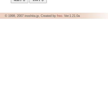
© 1998, 2007 inoshita.jp, Created by
freo
. Ver.1.21.0a