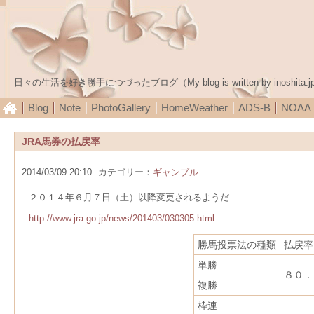
日々の生活を好き勝手につづったブログ（My blog is written by inoshita.j
Blog
Note
PhotoGallery
HomeWeather
ADS-B
NOA
JRA馬券の払戻率
2014/03/09 20:10
カテゴリー：
ギャンブル
２０１４年６月７日（土）以降変更されるようだ
http://www.jra.go.jp/news/201403/030305.html
勝馬投票法の種類
払戻率
単勝
８０
複勝
枠連