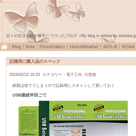
日々の生活を好き勝手につづったブログ（My blog is written by inoshita.j
Blog
Note
PhotoGallery
HomeWeather
ADS-B
NOA
記憶用に購入品のスペック
2016/02/22 19:33
カテゴリー：
電子工作
,
分類無
紙類は捨ててしまうので記録用にスキャンして置いておく
USB接続半田ごて