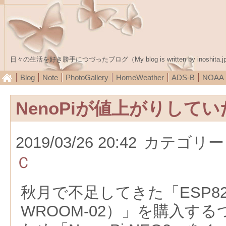
日々の生活を好き勝手につづったブログ（My blog is written by inoshita.j
Blog
Note
PhotoGallery
HomeWeather
ADS-B
NOA
NenoPiが値上がりしてい
2019/03/26 20:42
カテゴリー
Ｃ
秋月で不足してきた「ESP826
WROOM-02）」を購入す