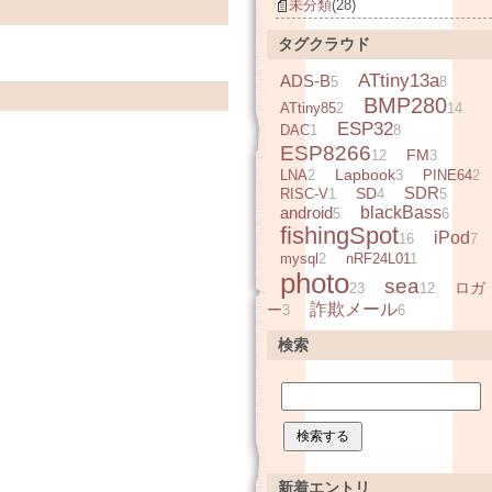
未分類
(28)
タグクラウド
ATtiny13a
ADS-B
5
8
BMP280
ATtiny85
2
14
ESP32
DAC
1
8
ESP8266
FM
12
3
Lapbook
LNA
2
3
PINE64
2
SDR
SD
RISC-V
1
4
5
android
blackBass
5
6
fishingSpot
iPod
16
7
mysql
2
nRF24L01
1
photo
sea
ロガ
23
12
詐欺メール
ー
3
6
検索
新着エントリ