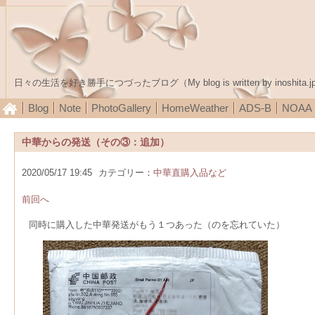
日々の生活を好き勝手につづったブログ（My blog is written by inoshita.j
Blog
Note
PhotoGallery
HomeWeather
ADS-B
NOA
中華からの発送（その③：追加）
2020/05/17 19:45
カテゴリー：
中華直購入品など
前回へ
同時に購入した中華発送がもう１つあった（のを忘れていた）