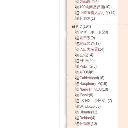
製品修理
(4)
100均商品評価
(16)
中華直購入品など
(14)
分類無
(1)
ＰＣ
(194)
マザーボード
(20)
表示系
(9)
記憶装置
(17)
入出力装置
(14)
玄箱
(14)
EPIA
(20)
Polo T2
(3)
ATOM
(8)
Cubieboard
(16)
Raspberry Pi
(19)
Nano Pi NEO
(18)
iBook
(8)
LS-HGL（NAS）
(7)
Windows
(33)
Ubuntu
(11)
Debian
(4)
分類無
(10)