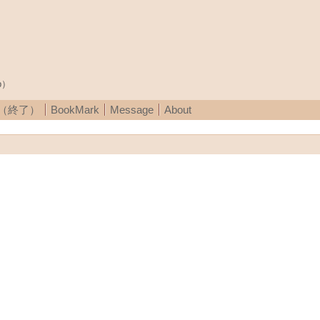
p）
A（終了）
BookMark
Message
About