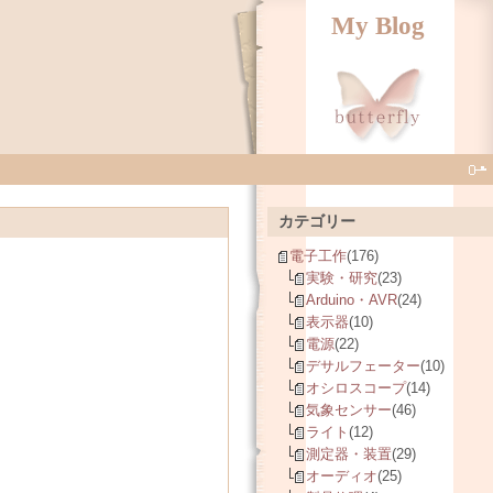
My Blog
カテゴリー
電子工作
(176)
実験・研究
(23)
Arduino・AVR
(24)
表示器
(10)
電源
(22)
デサルフェーター
(10)
オシロスコープ
(14)
気象センサー
(46)
ライト
(12)
測定器・装置
(29)
オーディオ
(25)