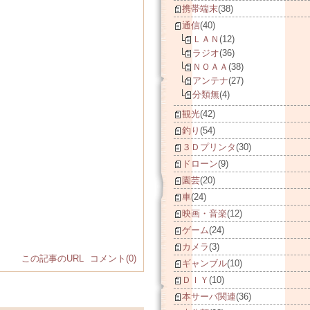
携帯端末
(38)
通信
(40)
ＬＡＮ
(12)
ラジオ
(36)
ＮＯＡＡ
(38)
アンテナ
(27)
分類無
(4)
観光
(42)
釣り
(54)
３Ｄプリンタ
(30)
ドローン
(9)
園芸
(20)
車
(24)
映画・音楽
(12)
ゲーム
(24)
カメラ
(3)
この記事のURL
コメント(0)
ギャンブル
(10)
ＤＩＹ
(10)
本サーバ関連
(36)