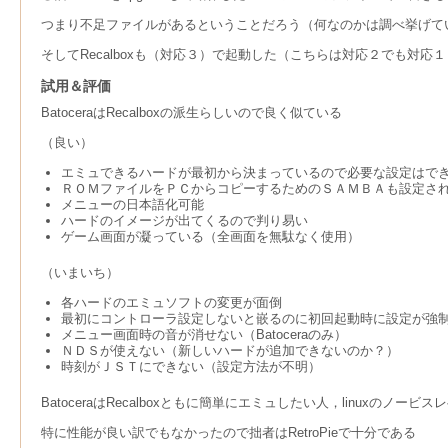
つまり不足ファイルがあるということだろう（何なのかは調べ挙げて
そしてRecalboxも（対応３）で起動した（こちらは対応２でも対応１と
試用＆評価
BatoceraはRecalboxの派生らしいので良く似ている
（良い）
エミュできるハードが最初から決まっているので必要な設定はで
ＲＯＭファイルをＰＣからコピーするためのＳＡＭＢＡも設定さ
メニューの日本語化可能
ハードのイメージが出てくるので判り易い
ゲーム画面が凝っている（全画面を無駄なく使用）
（いまいち）
各ハードのエミュソフトの変更が面倒
最初にコントローラ設定しないと嵌るのに初回起動時に設定が強
メニュー画面時の音が消せない（Batoceraのみ）
ＮＤＳが使えない（新しいハードが追加できないのか？）
時刻がＪＳＴにできない（設定方法が不明）
BatoceraはRecalboxともに簡単にエミュしたい人，linuxのノ
特に性能が良い訳でもなかったので拙者はRetroPieで十分である