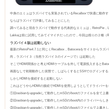
中身のエミュはラズパイでも実装されているRecalboxで快適に動作
ならばラズパイで評価してみることにした
調べてみると現在ラズパイで動作する代表的なエミュは，RetroPie，Lakka
Lakkaは前に試用してみてイマイチだったので，今回は残りの２種（Recal
ラズパイ４版は起動しない
最新のRetroPie4.7.1と同じくRecalbox，Batocera
尚，ラズパイ３（当然ラズパイ３のイメージで）は起動した
そこでHDMI関係かと考えHDMIケーブルを外して電源投入するとBato
画面なしで初期動作した状態で，しばらくするとSSHでログインする
しかしHDMIを接続すると起動しない
これはどうやらHDMIの接続でHDMIを使用しようとしてドライバー
①旧rasbianをupgradeして動作したmSDの/bootのファイルを全
②旧rasbianをupgradeして動作したmSDの/boot内のドライ
③旧rasbianをupgradeして動作したmSDの/bootのファイル