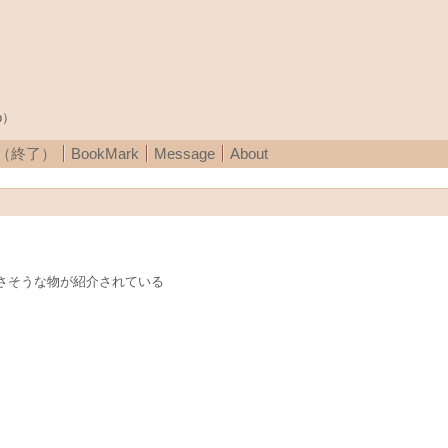
p）
A（終了）
BookMark
Message
About
良さそうな物が紹介されている