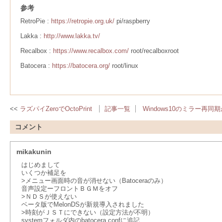
参考
RetroPie :
https://retropie.org.uk/
pi/raspberry
Lakka :
http://www.lakka.tv/
Recalbox :
https://www.recalbox.com/
root/recalboxroot
Batocera :
https://batocera.org/
root/linux
ラズパイZeroでOctoPrint
記事一覧
Windows10のミラー再
コメント
mikakunin
はじめまして
いくつか補足を
>メニュー画面時の音が消せない（Batoceraのみ）
音声設定ーフロントＢＧＭをオフ
>ＮＤＳが使えない
ベータ版でMelonDSが新規導入されました
>時刻がＪＳＴにできない（設定方法が不明）
systemフォルダ内のbatocera.confに追記