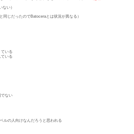
いない）
同じだったのでBatoceraとは状況が異なる）
きている
れている
制でない
ービスレベルの人向けなんだろうと思われる