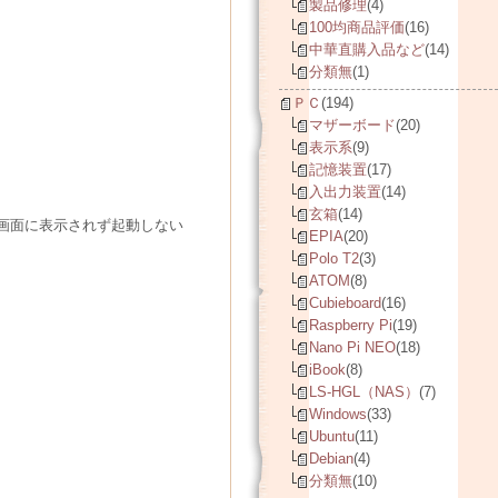
製品修理
(4)
100均商品評価
(16)
中華直購入品など
(14)
分類無
(1)
ＰＣ
(194)
マザーボード
(20)
表示系
(9)
記憶装置
(17)
入出力装置
(14)
玄箱
(14)
も全く画面に表示されず起動しない
EPIA
(20)
Polo T2
(3)
ATOM
(8)
Cubieboard
(16)
Raspberry Pi
(19)
Nano Pi NEO
(18)
iBook
(8)
LS-HGL（NAS）
(7)
Windows
(33)
Ubuntu
(11)
Debian
(4)
分類無
(10)