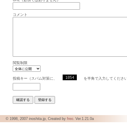
コメント
閲覧制限
投稿キー（スパム対策に、
を半角で入力してくださ
© 1998, 2007 inoshita.jp, Created by
freo
. Ver.1.21.0a