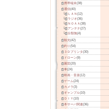
携帯端末
(38)
通信
(40)
ＬＡＮ
(12)
ラジオ
(36)
ＮＯＡＡ
(38)
アンテナ
(27)
分類無
(4)
観光
(42)
釣り
(54)
３Ｄプリンタ
(30)
ドローン
(9)
園芸
(20)
車
(24)
映画・音楽
(12)
ゲーム
(24)
カメラ
(3)
ギャンブル
(10)
ＤＩＹ
(10)
本サーバ関連
(36)