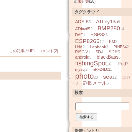
未分類
(28)
タグクラウド
ATtiny13a
ADS-B
5
8
BMP280
ATtiny85
2
14
ESP32
DAC
1
8
ESP8266
FM
12
3
Lapbook
LNA
2
3
PINE64
2
この記事のURL
コメント(2)
SDR
SD
RISC-V
1
4
5
android
blackBass
5
6
fishingSpot
iPod
16
7
mysql
2
nRF24L01
1
photo
sea
ロガ
23
12
詐欺メール
ー
3
6
検索
新着エントリ