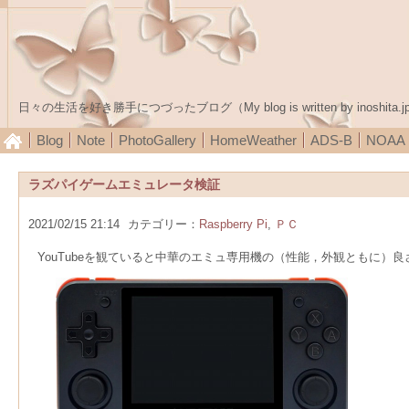
日々の生活を好き勝手につづったブログ（My blog is written by inoshita.j
Blog
Note
PhotoGallery
HomeWeather
ADS-B
NOA
ラズパイゲームエミュレータ検証
2021/02/15 21:14
カテゴリー：
Raspberry Pi
,
ＰＣ
YouTubeを観ていると中華のエミュ専用機の（性能，外観ともに）