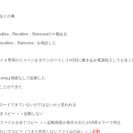
するとの事
，Recalbox，Batoceraの４種ある
box，Batocera）を検証した
をサイトからラズパイ４専用のイメージをダウンロードしてmSDに書き込み電源投入して
ceraは画面なしで起動した
ことができた
をロードできていないのではないかと思われる
て上書きコピー ＞＞起動しない
バーらしきファイルを全てコピー ＞＞起動画面が表示されたがUSBエラーで停止
で上書きしないでコピー（つまり存在しないファイルのみ）＞＞
起動