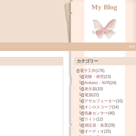
My Blog
カテゴリー
電子工作
(176)
実験・研究
(23)
Arduino・AVR
(24)
表示器
(10)
電源
(22)
デサルフェーター
(10)
オシロスコープ
(14)
気象センサー
(46)
ライト
(12)
測定器・装置
(29)
オーディオ
(25)