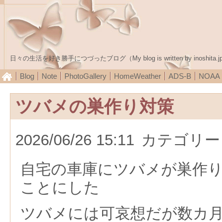
日々の生活を好き勝手につづったブログ（My blog is written by inoshita.j
Blog
Note
PhotoGallery
HomeWeather
ADS-B
NOA
ツバメの巣作り対策
2026/06/26 15:11
カテゴリー
自宅の車庫にツバメが巣作
ことにした
ツバメには可哀想だが数カ