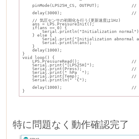
    pinMode(LPS25H_CS, OUTPUT);            
    delay(3000);                            
    // 気圧センサの初期化を行う(更新速度は1Hz)
    ans = LPS.PressureInit();
    if(ans == 0) {
        Serial.println("Initialization normal")
    } else {
        Serial.print("Initialization abnormal a
        Serial.println(ans);
    }
    delay(1000);
}
void loop() {
    LPS.PressureRead();                   
    Serial.print("[LPS25H]");
    Serial.print(Press);                  
    Serial.print(" hPa  ");
    Serial.print(Temp);                    
    Serial.println(" 'C");
    delay(1000);                           
}
特に問題なく動作確認完了