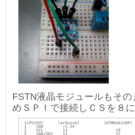
FSTN液晶モジュールもそ
めＳＰＩで接続しＣＳを８
 (LPS25H)      (arduino)          (ATMEGA328P)
 1    VDD        +3.3V
 2    SCL        13                    19     
 3    SDA/SDI    11                    17     