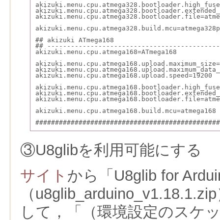
akizuki.menu.cpu.atmega328.bootloader.high_fuse
akizuki.menu.cpu.atmega328.bootloader.extended_
akizuki.menu.cpu.atmega328.bootloader.file=atme
akizuki.menu.cpu.atmega328.build.mcu=atmega328p
## akizuki ATmega168
## --------------------------------------------
akizuki.menu.cpu.atmega168=ATmega168
akizuki.menu.cpu.atmega168.upload.maximum_size=
akizuki.menu.cpu.atmega168.upload.maximum_data_
akizuki.menu.cpu.atmega168.upload.speed=19200
akizuki.menu.cpu.atmega168.bootloader.high_fuse
akizuki.menu.cpu.atmega168.bootloader.extended_
akizuki.menu.cpu.atmega168.bootloader.file=atme
akizuki.menu.cpu.atmega168.build.mcu=atmega168
###############################################
③U8glibを利用可能にする
サイト
から「U8glib for Ardu
（u8glib_arduino_v1.18
して，「（環境設定のスケ