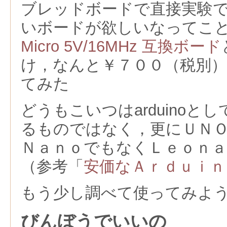
ブレッドボードで直接実験できる
いボードが欲しいなってことで，
Micro 5V/16MHz 互換ボード
け，なんと￥７００（税別
てみた
どうもこいつはarduinoと
るものではなく，更にＵＮ
ＮａｎｏでもなくＬｅｏｎ
（参考「
安価なＡｒｄｕｉｎ
もう少し調べて使ってみよ
びんぼうでいいの