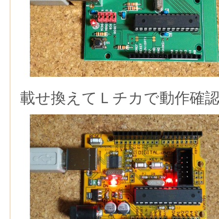
載せ換えてＬチカで動作確