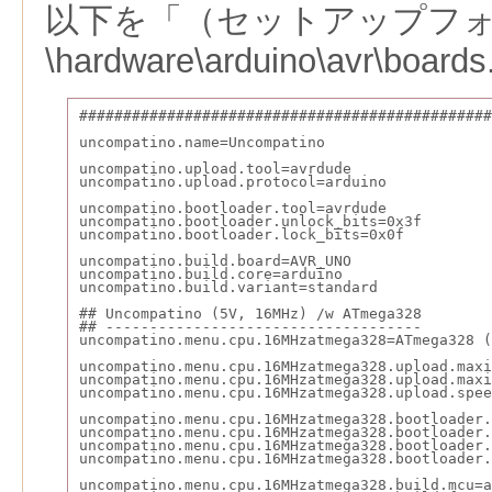
以下を「（セットアップフ
\hardware\arduino\avr\boa
###############################################
uncompatino.name=Uncompatino
uncompatino.upload.tool=avrdude
uncompatino.upload.protocol=arduino
uncompatino.bootloader.tool=avrdude
uncompatino.bootloader.unlock_bits=0x3f
uncompatino.bootloader.lock_bits=0x0f
uncompatino.build.board=AVR_UNO
uncompatino.build.core=arduino
uncompatino.build.variant=standard
## Uncompatino (5V, 16MHz) /w ATmega328
## ------------------------------------
uncompatino.menu.cpu.16MHzatmega328=ATmega328 (
uncompatino.menu.cpu.16MHzatmega328.upload.maxi
uncompatino.menu.cpu.16MHzatmega328.upload.maxi
uncompatino.menu.cpu.16MHzatmega328.upload.spee
uncompatino.menu.cpu.16MHzatmega328.bootloader.
uncompatino.menu.cpu.16MHzatmega328.bootloader.
uncompatino.menu.cpu.16MHzatmega328.bootloader.
uncompatino.menu.cpu.16MHzatmega328.bootloader.
uncompatino.menu.cpu.16MHzatmega328.build.mcu=a