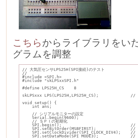
こちら
からライブラリをい
グラムを調整
// 大気圧センサLPS25H(SPI接続)のテスト
//
#include <SPI.h>
#include "skLPSxxSPI.h"
#define LPS25H_CS    8
skLPSxxx LPS(LPS25H,LPS25H_CS);            
void setup() {
    int ans;
    // シリアルモニターの設定
    Serial.begin(9600);
    // ＳＰＩの初期化
    SPI.begin();                          
    SPI.setBitOrder(MSBFIRST);             
    SPI.setClockDivider(SPI_CLOCK_DIV4); 
    SPI.setDataMode(SPI_MODE3);           