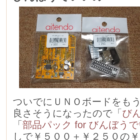
ついでにＵＮＯボードをも
良さそうになったので「
び
「
部品パック for びんぼう
しで￥５００＋￥２５０の￥