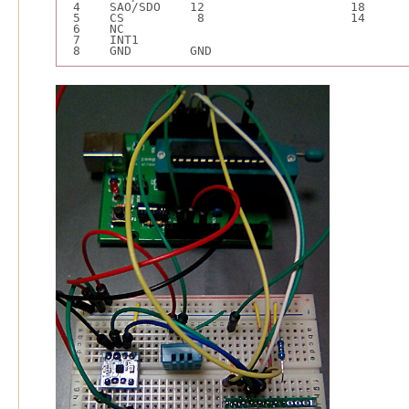
 4    SAO/SDO    12                    18     
 5    CS          8                    14     
 6    NC
 7    INT1
 8    GND        GND