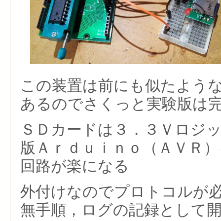
この装置は前にも似たよう
あるのでさくっと実験版は
ＳＤカードは３．３Ｖロジ
版Ａｒｄｕｉｎｏ（ＡＶＲ）
回路が楽になる
外付けなのでプロトコルが
無手順，ログの記録として