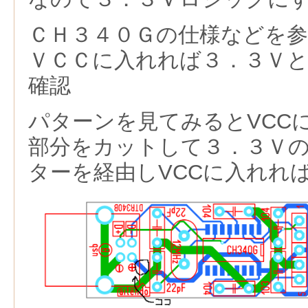
ＣＨ３４０Ｇの仕様などを
ＶＣＣに入れれば３．３Ｖ
確認
パターンを見てみるとVCC
部分をカットして３．３Ｖ
ターを経由しVCCに入れれ