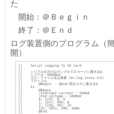
た
開始：＠Ｂｅｇｉｎ
終了：＠Ｅｎｄ
ログ装置側のプログラム（
開）
//    Serial Logging To SD Card
//
//    シリアル出力のロギングをＳＤカードに書き込む
//    シリアル：9600bps
//    ＳＤ：ファイル名は連番（Ex.log.1xxxx.txt）
//    プロトコル
//        @Begin. - @End.間をＳＤに書き込む
//    Ex.
//        @Begin.
//        ;Constant current : 500mA
//        ;End voltage : 1000mV
//        0, 1237, 0, 0
//        1, 1237, 499, 8
//        2, 1226, 501, 16
//        131, 1051, 499, 1088
//        @End.