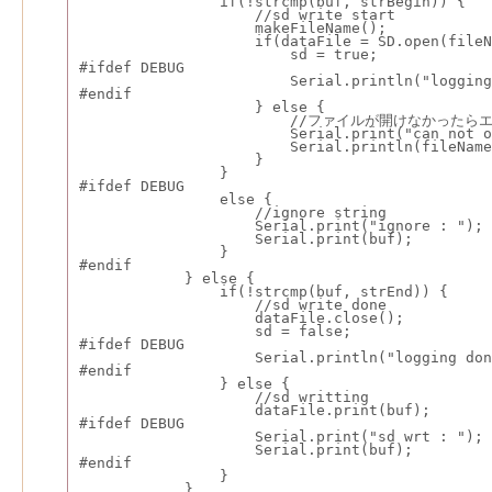
                if(!strcmp(buf, strBegin)) {
                    //sd write start
                    makeFileName();
                    if(dataFile = SD.open(fileN
                        sd = true;
#ifdef DEBUG
                        Serial.println("logging
#endif
                    } else {
                        //ファイルが開けなかった
                        Serial.print("can not o
                        Serial.println(fileName
                    }
                }
#ifdef DEBUG
                else {
                    //ignore string
                    Serial.print("ignore : ");
                    Serial.print(buf);
                }
#endif
            } else {
                if(!strcmp(buf, strEnd)) {
                    //sd write done
                    dataFile.close();
                    sd = false;
#ifdef DEBUG
                    Serial.println("logging don
#endif
                } else {
                    //sd writting
                    dataFile.print(buf);
#ifdef DEBUG
                    Serial.print("sd wrt : ");
                    Serial.print(buf);
#endif
                }
            }