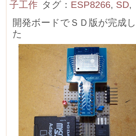
子工作
タグ：
ESP8266
,
SD
,
開発ボードでＳＤ版が完成
た