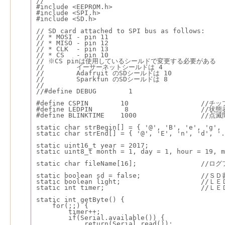
//
#include <EEPROM.h>
#include <SPI.h>
#include <SD.h>
// SD card attached to SPI bus as follows:
// * MOSI - pin 11
// * MISO - pin 12
// * CLK  - pin 13
// * CS   - pin 10
// ※CS pinは使用しているシールドで変更する必要がある
//        イーサーネットシールドは 4
//        Adafruit のSDシールドは 10
//        Sparkfun のSDシールドは 8
//
//#define DEBUG        1
#define CSPIN        10                  //
#define LEDPIN        8                  //
#define BLINKTIME    1000                //点
static char strBegin[] = { '@', 'B', 'e', 'g', 
static char strEnd[] = { '@', 'E', 'n', 'd', '.
static uint16_t year = 2017;
static uint8_t month = 1, day = 1, hour = 19, m
static char fileName[16];                //
static boolean sd = false;               /
static boolean light;                    /
static int timer;                        
static int getByte() {
    for(;;) {
        timer++;
        if(Serial.available()) {
            return(Serial.read());