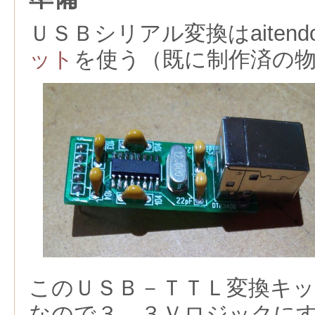
ＵＳＢシリアル変換はaitend
ット
を使う（既に制作済の
このＵＳＢ－ＴＴＬ変換キ
なので３．３Ｖロジックに