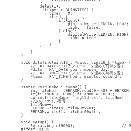
        }
        delay(1);
        if(timer > BLINKTIME) {
            timer = 0;
            if(sd) {
                if(light) {
                    digitalWrite(LEDPIN, LOW);
                    light = false;
                } else {
                    digitalWrite(LEDPIN, HIGH);
                    light = true;
                }
            }
        }
    }
}
void dateTime(uint16_t *date, uint16_t *time) {
    // FAT_DATEマクロでフィールドを埋めて日付を返す
    *date = FAT_DATE(year, month, day);
    // FAT_TIMEマクロでフィールドを埋めて時間を返す
    *time = FAT_TIME(hour, minute, second);
}
static void makeFileName() {
    int fileNum = (EEPROM.read(0)<<8) + EEPROM.
    if(fileNum < 10000) fileNum = 10001;
    sprintf(fileName, "log%5d.txt", fileNum);
    //次のファイル番号
    fileNum++;
    EEPROM.write(0, fileNum>>8);
    EEPROM.write(1, fileNum&0xff);
}
void setup() {
    Serial.begin(9600);                    
#ifdef DEBUG