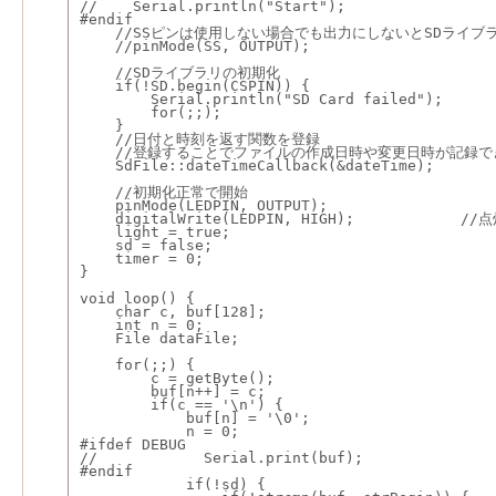
//    Serial.println("Start");
#endif
    //SSピンは使用しない場合でも出力にしないとSDライブ
    //pinMode(SS, OUTPUT);
    //SDライブラリの初期化
    if(!SD.begin(CSPIN)) {
        Serial.println("SD Card failed");
        for(;;);
    }    
    //日付と時刻を返す関数を登録
    //登録することでファイルの作成日時や変更日時が記録で
    SdFile::dateTimeCallback(&dateTime);
    //初期化正常で開始
    pinMode(LEDPIN, OUTPUT);
    digitalWrite(LEDPIN, HIGH);            //
    light = true;
    sd = false;
    timer = 0;
}
void loop() {
    char c, buf[128];
    int n = 0;
    File dataFile;
    for(;;) {
        c = getByte();
        buf[n++] = c;
        if(c == '\n') {
            buf[n] = '\0';
            n = 0;
#ifdef DEBUG
//            Serial.print(buf);
#endif
            if(!sd) {